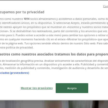
Con
cupamos por tu privacidad
ros como nuestros
1014
socios almacenamos y accedemos a datos personales, como d
 identificadores únicos, en tu dispositivo. Si seleccionas Acepto, estarás permitiendo 
de rastreo apoyen los propósitos que se muestran en «nosotros y nuestros socios trat
ionar». Si se deshabilitan los rastreadores, parte del contenido y los anuncios que ves
antes para ti. Puedes volver a acceder a este menú para cambiar tus opciones o retirar e
to en cualquier momento haciendo clic en el enlace «Mostrar los propósitos» que apar
 ciudad
or de la página web. Tus opciones tendrán efecto dentro de nuestro Sitio web. Para sab
stra política de privacidad.
sotros como nuestros asociados tratamos los datos para proporc
s de localización geográfica precisa. Analizar activamente las características del disposit
ón. Almacenar la información en un dispositivo y/o acceder a ella. Publicidad y conteni
os, medición de publicidad y contenido, investigación de audiencia y desarrollo de ser
ociados (proveedores)
Mostrar los propósitos
Acepto