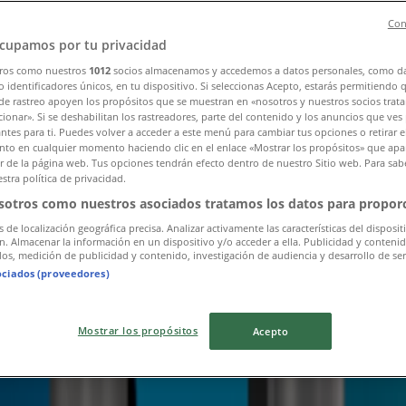
Con
cupamos por tu privacidad
ros como nuestros
1012
socios almacenamos y accedemos a datos personales, como d
 identificadores únicos, en tu dispositivo. Si seleccionas Acepto, estarás permitiendo 
de rastreo apoyen los propósitos que se muestran en «nosotros y nuestros socios trat
ionar». Si se deshabilitan los rastreadores, parte del contenido y los anuncios que ves
antes para ti. Puedes volver a acceder a este menú para cambiar tus opciones o retirar e
to en cualquier momento haciendo clic en el enlace «Mostrar los propósitos» que apar
or de la página web. Tus opciones tendrán efecto dentro de nuestro Sitio web. Para sab
stra política de privacidad.
sotros como nuestros asociados tratamos los datos para proporc
s de localización geográfica precisa. Analizar activamente las características del disposit
ón. Almacenar la información en un dispositivo y/o acceder a ella. Publicidad y conteni
os, medición de publicidad y contenido, investigación de audiencia y desarrollo de ser
ociados (proveedores)
Mostrar los propósitos
Acepto