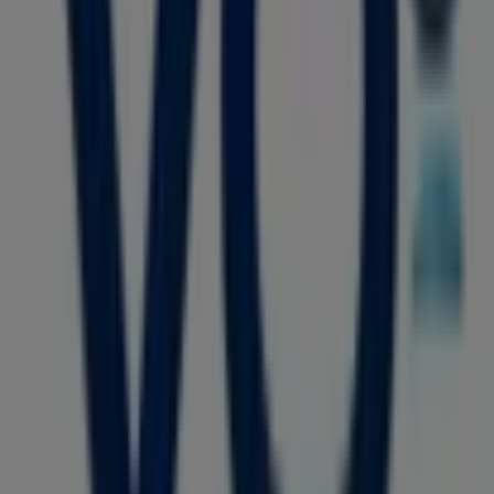
Abierto
Servientrega
CRA 5 NO 13 - 68 C.CIAL FORTUNA PS 2 LC 21 - 50,
Cali
32 m
Abierto
Otros negocios de Ropa y Zapatos
en Cali
VO5