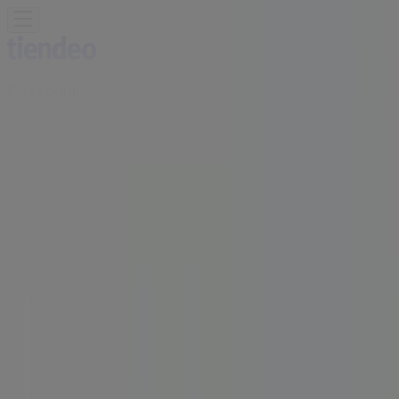
Estás aquí:
Cali
Destacados
Supermercados
Ropa y
Zapatos
Almacenes
Hogar y Muebles
Informática y
Electrónica
Farmacias, Droguerías y Ópticas
Perfumerías y
Belleza
Restaurantes
Juguetes y Bebés
Deporte
Carros,
Motos y Repuestos
Ferreterías y Construcción
Libros y
Cine
Viajes
Bancos y Seguros
Publicidad
Tienda VO5 | Calle 52 3 - 29, Cali -