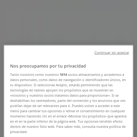
Teléfono, Horario y Descuentos
Tiendeo en Cali
»
Ofertas de Ropa y Zapatos en Cali
»
VO5 en Cali
»
VO5 | Calle 52 3 - 29
Continuar sin aceptar
Mapa
57+2+6833746
Mapa
57+2+6833746
Nos preocupamos por tu privacidad
Tanto nosotros como nuestros
1014
socios almacenamos y accedemos a
Estamos a punto de publicar ofertas de VO5
datos personales, como datos de navegación o identificadores únicos, en
tu dispositivo. Si seleccionas Acepto, estarás permitiendo que las
Publicidad
tecnologías de rastreo apoyen los propósitos que se muestran en
«nosotros y nuestros socios tratamos datos para proporcionar». Si se
deshabilitan los rastreadores, parte del contenido y los anuncios que ves
podrían dejar de ser relevantes para ti. Puedes volver a acceder a este
menú para cambiar tus opciones o retirar el consentimiento en cualquier
momento haciendo clic en el enlace «Mostrar los propósitos» que aparece
en el en la parte inferior de la página web. Tus opciones tendrán efecto
dentro de nuestro Sitio web. Para saber más, consulta nuestra política de
privacidad.