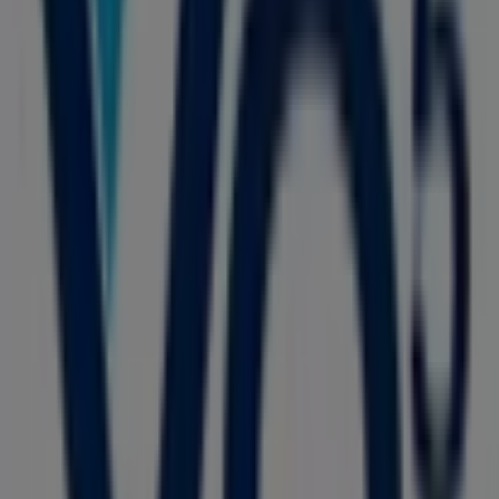
Calle 13 #. 5-31, Cali
24 m
Honda
Calle 15 # 6 - 50, Tolú
27 m
Calzado Bucaramanga
Carrera 5A # 13-46, Cali
28 m