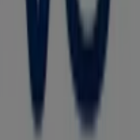
Bienvenido a la tienda de
VO5
en Tiendeo, donde podrás
descubrir las mejores
ofertas
,
promociones
y
catálogos
de esta destacada marca del sector de
Ropa y Zapatos
.
Nuestra tienda física está ubicada en
Calle 52 3 - 29
,
Cali
,
y en ella encontrarás una amplia gama de productos de
calidad que te permitirán ahorrar durante todo el
agosto de 2026
.
En Tiendeo te ofrecemos toda la información actualizada
sobre
VO5
, como los horarios de apertura, las ofertas
exclusivas y la ubicación exacta de la tienda en
Calle 52 3
- 29
. Además, tendrás acceso a los últimos catálogos de
VO5
, donde podrás descubrir las promociones más
recientes y aprovechar grandes descuentos en
productos de
Ropa y Zapatos
para tus compras en
Cali
.
No pierdas la oportunidad de visitar la tienda de
VO5
en
Calle 52 3 - 29
para disfrutar de una experiencia de
compra completa. Te invitamos a explorar las
promociones que tenemos para ti este
agosto
y
mantenerte informado de las mejores ofertas de
VO5
en