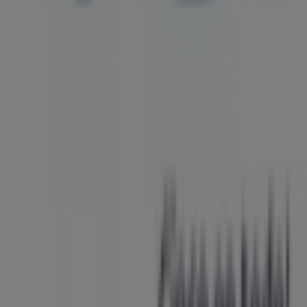
Cali
. ¡Visítanos y empieza a ahorrar hoy mismo!
Más información de VO5
Ver otras tiendas de VO5 en Cali
Publicidad