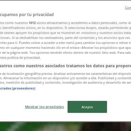
Con
cupamos por tu privacidad
ros como nuestros
1012
socios almacenamos y accedemos a datos personales, como d
 identificadores únicos, en tu dispositivo. Si seleccionas Acepto, estarás permitiendo 
de rastreo apoyen los propósitos que se muestran en «nosotros y nuestros socios trat
ionar». Si se deshabilitan los rastreadores, parte del contenido y los anuncios que ves
antes para ti. Puedes volver a acceder a este menú para cambiar tus opciones o retirar e
to en cualquier momento haciendo clic en el enlace «Mostrar los propósitos» que apar
or de la página web. Tus opciones tendrán efecto dentro de nuestro Sitio web. Para sab
stra política de privacidad.
sotros como nuestros asociados tratamos los datos para proporc
s de localización geográfica precisa. Analizar activamente las características del disposit
ón. Almacenar la información en un dispositivo y/o acceder a ella. Publicidad y conteni
os, medición de publicidad y contenido, investigación de audiencia y desarrollo de ser
ociados (proveedores)
Mostrar los propósitos
Acepto