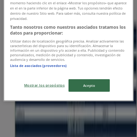
momento haciendo clic en el enlace «Mostrar los propósitos» que aparece
en el en la parte inferior de la página web. Tus opciones tendrán efecto
Tarifas y Comisiones 2026
dentro de nuestro Sitio web. Para saber más, consulta nuestra política de
privacidad.
Vence el 31/12
Tanto nosotros como nuestros asociados tratamos los
datos para proporcionar:
Utilizar datos de localización geográfica precisa. Analizar activamente las
características del dispositivo para su identificación. Almacenar la
información en un dispositivo y/o acceder a ella. Publicidad y contenido
Banco Caja Social
personalizados, medición de publicidad y contenido, investigación de
audiencia y desarrollo de servicios.
Tasas Internacional 2026
Lista de asociados (proveedores)
Vence el 31/12
104 m - Cali
Mostrar los propósitos
Acepto
Publicidad