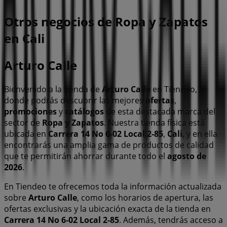
Otros negocios de Ropa y Zapatos
en Cali
Arturo Calle
Bienvenido a la tienda de
Arturo Calle
en Tiendeo,
donde podrás descubrir las mejores
ofertas
,
promociones
y
catálogos
de esta destacada marca del
sector de
Ropa y Zapatos
. Nuestra tienda física está
ubicada en
Carrera 14 No 6-02 Local 2-85
,
Cali
, y en ella
encontrarás una amplia gama de productos de calidad
que te permitirán ahorrar durante todo el
agosto de
2026
.
En Tiendeo te ofrecemos toda la información actualizada
sobre
Arturo Calle
, como los horarios de apertura, las
ofertas exclusivas y la ubicación exacta de la tienda en
Carrera 14 No 6-02 Local 2-85
. Además, tendrás acceso a