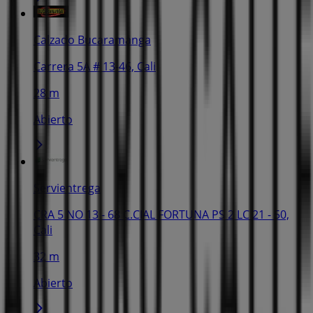
Calzado Bucaramanga
Carrera 5A # 13-46, Cali
28 m
Abierto
Servientrega
CRA 5 NO 13 - 68 C.CIAL FORTUNA PS 2 LC 21 - 50,
Cali
32 m
Abierto