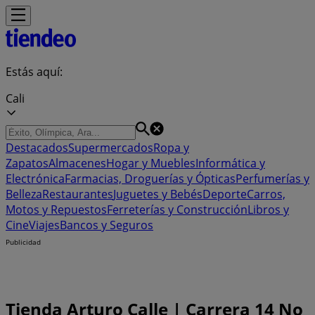
Estás aquí:
Cali
Destacados
Supermercados
Ropa y
Zapatos
Almacenes
Hogar y Muebles
Informática y
Electrónica
Farmacias, Droguerías y Ópticas
Perfumerías y
Belleza
Restaurantes
Juguetes y Bebés
Deporte
Carros,
Motos y Repuestos
Ferreterías y Construcción
Libros y
Cine
Viajes
Bancos y Seguros
Publicidad
Tienda Arturo Calle | Carrera 14 No