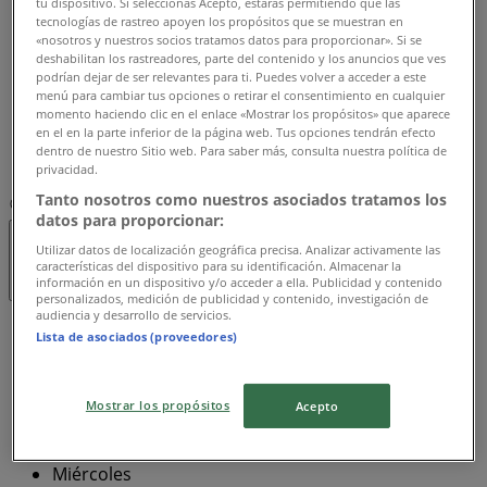
tu dispositivo. Si seleccionas Acepto, estarás permitiendo que las
10:00 - 20:00
tecnologías de rastreo apoyen los propósitos que se muestran en
«nosotros y nuestros socios tratamos datos para proporcionar». Si se
Jueves
deshabilitan los rastreadores, parte del contenido y los anuncios que ves
10:00 - 20:00
podrían dejar de ser relevantes para ti. Puedes volver a acceder a este
Viernes
menú para cambiar tus opciones o retirar el consentimiento en cualquier
momento haciendo clic en el enlace «Mostrar los propósitos» que aparece
10:00 - 20:30
en el en la parte inferior de la página web. Tus opciones tendrán efecto
Sábado
dentro de nuestro Sitio web. Para saber más, consulta nuestra política de
10:00 - 20:30
privacidad.
Tanto nosotros como nuestros asociados tratamos los
Mapa
7313500 / 7475348
datos para proporcionar:
Utilizar datos de localización geográfica precisa. Analizar activamente las
Abierto
Hasta las 20:30
características del dispositivo para su identificación. Almacenar la
información en un dispositivo y/o acceder a ella. Publicidad y contenido
personalizados, medición de publicidad y contenido, investigación de
audiencia y desarrollo de servicios.
Domingo
Lista de asociados (proveedores)
11:00 - 20:00
Lunes
10:00 - 20:00
Mostrar los propósitos
Acepto
Martes
10:00 - 20:00
Miércoles