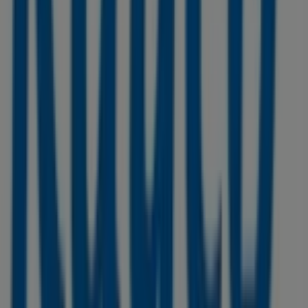
compras este
agosto
. Además, te mantenemos al tanto
de las ubicaciones exactas, horarios de atención y todos
los detalles necesarios para que puedas disfrutar de una
experiencia de compra completa en
Bogotá
.
No pierdas la oportunidad de aprovechar las
ofertas
de
Rayco
en las tiendas de
Bogotá
y mantente actualizado
con los mejores precios durante
agosto de 2026
. En
Tiendeo, siempre encontrarás las mejores tiendas y
opciones de compra en
Bogotá
. ¡Empieza a explorar las
tiendas y promociones que tenemos para ti ahora
mismo!
Publicidad