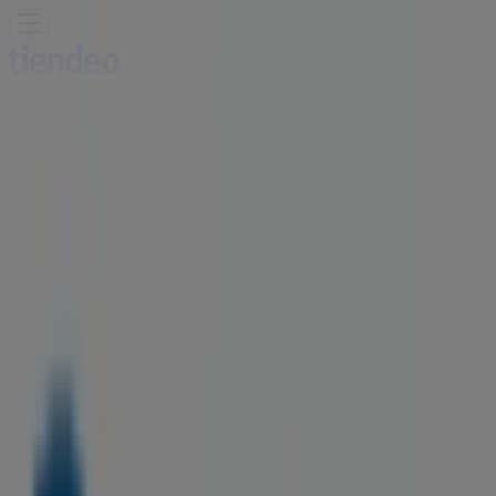
Estás aquí:
Bogotá
Destacados
Supermercados
Ropa y
Zapatos
Almacenes
Hogar y Muebles
Informática y
Electrónica
Farmacias, Droguerías y Ópticas
Perfumerías y
Belleza
Restaurantes
Juguetes y Bebés
Deporte
Carros,
Motos y Repuestos
Ferreterías y Construcción
Libros y
Cine
Viajes
Bancos y Seguros
Publicidad
Almacenes Rayco Bogotá -