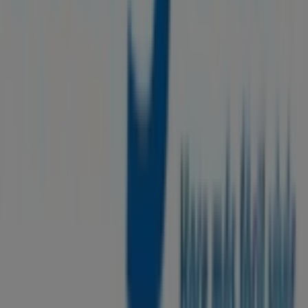
Tiendeo forma parte de Shopfully, la empresa
tecnológica que está reinventando las compras locales
en todo el mundo.
Tiendeo
¿Qué hacemos?
Soluciones para empresas
Noticias y prensa
Trabaja con nosotros
Contáctanos
Contacto comercial y de marketing
Tienda mal colocada en el mapa