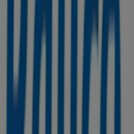
Folletos de Rayco en Bogotá
Rayco
Muévete y trabaja en tu BOXER favorita
Vence el 30/9
Ciudades con tiendas de Rayco
Rayco en Fusagasugá
Ver más ciudades