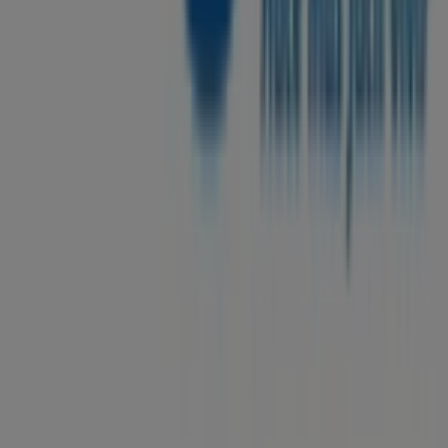
Notificar un folleto
¿Encontraste un problema en la web o en la
aplicación?
Índices
Marcas
Marcas locales
Negocios
Negocios cercanos
Productos
Productos locales
Ciudades
Descargar la app Tiendeo