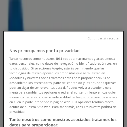
Direcciones, Teléfonos y Horarios
Tiendeo en Bogotá
»
Ofertas de Almacenes en Bogotá
»
Rayco en Bogotá
»
Continuar sin aceptar
Tiendas de Rayco en Bogotá
Nos preocupamos por tu privacidad
Tanto nosotros como nuestros
1014
socios almacenamos y accedemos a
datos personales, como datos de navegación o identificadores únicos, en
Rayco
tu dispositivo. Si seleccionas Acepto, estarás permitiendo que las
tecnologías de rastreo apoyen los propósitos que se muestran en
Carrera 5 N° 12 - 08 Centro, Bogotá
«nosotros y nuestros socios tratamos datos para proporcionar». Si se
deshabilitan los rastreadores, parte del contenido y los anuncios que ves
1.0 km
podrían dejar de ser relevantes para ti. Puedes volver a acceder a este
menú para cambiar tus opciones o retirar el consentimiento en cualquier
momento haciendo clic en el enlace «Mostrar los propósitos» que aparece
Cerrado
en el en la parte inferior de la página web. Tus opciones tendrán efecto
dentro de nuestro Sitio web. Para saber más, consulta nuestra política de
privacidad.
Tanto nosotros como nuestros asociados tratamos los
datos para proporcionar:
Rayco