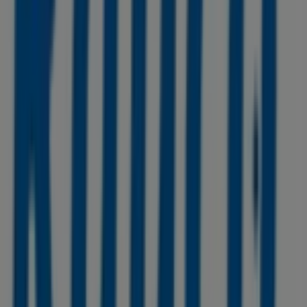
Otros negocios de Almacenes en
Bogotá
Rayco
Bienvenido a Tiendeo, tu mejor opción para encontrar
no solo las mejores
ofertas
,
catálogos
y
promociones
,
sino también para descubrir las tiendas más destacadas
en
Bogotá
. Durante el mes de
agosto de 2026
, en
nuestra plataforma podrás conocer tanto las últimas
novedades de
Rayco
, una de las marcas más
reconocidas, como la ubicación y detalles de las tiendas
más cercanas en
Bogotá
.
En Tiendeo, no solo tendrás acceso a
promociones
y
descuentos, sino también a información sobre las
tiendas físicas de tu ciudad. Explora los catálogos de
Rayco
, encuentra las tiendas en
Bogotá
y descubre los
productos con grandes descuentos para ahorrar en tus