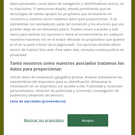
datos personales, como datos de navegación o identificadores únicos, en
10:00 - 20:00
tu dispositivo. Si seleccionas Acepto, estarás permitiendo que las
Jueves
tecnologías de rastreo apoyen los propósitos que se muestran en
10:00 - 20:00
«nosotros y nuestros socios tratamos datos para proporcionar». Si se
deshabilitan los rastreadores, parte del contenido y los anuncios que ves
Viernes
podrían dejar de ser relevantes para ti. Puedes volver a acceder a este
10:00 - 21:00
menú para cambiar tus opciones o retirar el consentimiento en cualquier
Sábado
momento haciendo clic en el enlace «Mostrar los propósitos» que aparece
en el en la parte inferior de la página web. Tus opciones tendrán efecto
10:00 - 21:00
dentro de nuestro Sitio web. Para saber más, consulta nuestra política de
privacidad.
Mapa
3227158583
Tanto nosotros como nuestros asociados tratamos los
datos para proporcionar:
Abierto
Hasta las 20:00
Utilizar datos de localización geográfica precisa. Analizar activamente las
características del dispositivo para su identificación. Almacenar la
información en un dispositivo y/o acceder a ella. Publicidad y contenido
personalizados, medición de publicidad y contenido, investigación de
Domingo
audiencia y desarrollo de servicios.
10:00 - 20:00
Lista de asociados (proveedores)
Lunes
10:00 - 20:00
Martes
Mostrar los propósitos
Acepto
10:00 - 20:00
Miércoles