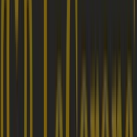
Deprisa
kr 12a no. 10 - 79 local 117, Bogotá
172 m
Cerrado
Droguerías Colsubsidio
Calle 51 # 9-30 sur, Puente Aranda
178 m
DirecTV
CR 10 # 9 - 37SANTA FE DE BOGOTA, Bogotá