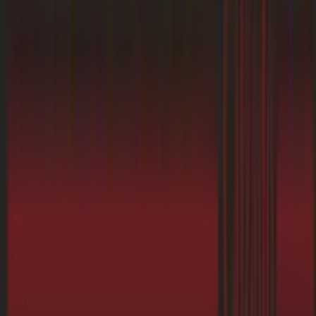
Contáctanos
Contacto comercial y de marketing
Tienda mal colocada en el mapa
Notificar un folleto
¿Encontraste un problema en la web o en la
aplicación?
Índices
Marcas
Marcas locales
Negocios
Negocios cercanos
Productos
Productos locales
Ciudades