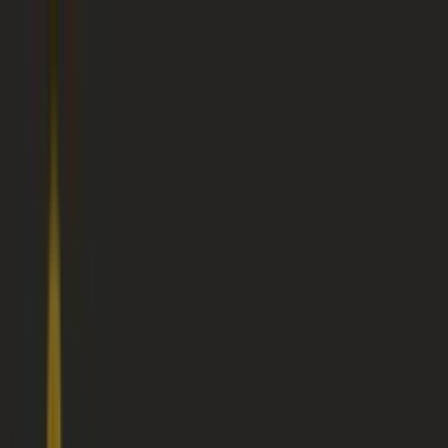
Estás aquí:
Bogotá
Destacados
Supermercados
Ropa y
Zapatos
Almacenes
Hogar y Muebles
Informática y
Electrónica
Farmacias, Droguerías y Ópticas
Perfumerías y
Belleza
Restaurantes
Juguetes y Bebés
Deporte
Carros,
Motos y Repuestos
Ferreterías y Construcción
Libros y
Cine
Viajes
Bancos y Seguros
Publicidad
Tienda Calzado La Corona | Calle