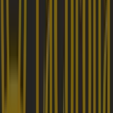
sobre
Calzado La Corona
, como los horarios de
apertura, las ofertas exclusivas y la ubicación exacta de
la tienda en
Calle 150 16 - 56
. Además, tendrás acceso a
los últimos catálogos de
Calzado La Corona
, donde
podrás descubrir las promociones más recientes y
aprovechar grandes descuentos en productos de
Ropa y
Zapatos
para tus compras en
Bogotá
.
No pierdas la oportunidad de visitar la tienda de
Calzado
La Corona
en
Calle 150 16 - 56
para disfrutar de una
experiencia de compra completa. Te invitamos a
explorar las promociones que tenemos para ti este
agosto
y mantenerte informado de las mejores ofertas
de
Calzado La Corona
en
Bogotá
. ¡Visítanos y empieza a
ahorrar hoy mismo!
Más información de Calzado La Corona
Ver otras tiendas
de Calzado La Corona en Bogotá
Publicidad