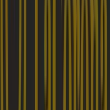
192 m
Otros negocios de Ropa y Zapatos
en Bogotá
Calzado La Corona
Bienvenido a la tienda de
Calzado La Corona
en
Tiendeo, donde podrás descubrir las mejores
ofertas
,
promociones
y
catálogos
de esta destacada marca del
sector de
Ropa y Zapatos
. Nuestra tienda física está
ubicada en
Calle 150 16 - 56
,
Bogotá
, y en ella
encontrarás una amplia gama de productos de calidad
que te permitirán ahorrar durante todo el
agosto de
2026
.
En Tiendeo te ofrecemos toda la información actualizada