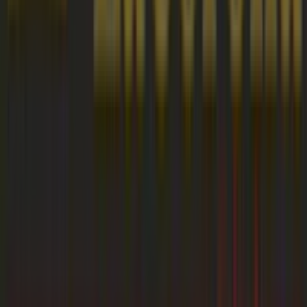
Tiendeo forma parte de Shopfully, la empresa
tecnológica que está reinventando las compras locales
en todo el mundo.
Tiendeo
¿Qué hacemos?
Soluciones para empresas
Noticias y prensa
Trabaja con nosotros