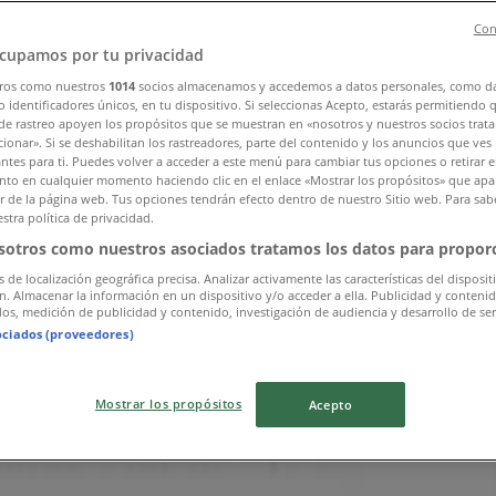
Con
cupamos por tu privacidad
ros como nuestros
1014
socios almacenamos y accedemos a datos personales, como d
 identificadores únicos, en tu dispositivo. Si seleccionas Acepto, estarás permitiendo 
de rastreo apoyen los propósitos que se muestran en «nosotros y nuestros socios trat
ionar». Si se deshabilitan los rastreadores, parte del contenido y los anuncios que ves
antes para ti. Puedes volver a acceder a este menú para cambiar tus opciones o retirar e
to en cualquier momento haciendo clic en el enlace «Mostrar los propósitos» que apar
or de la página web. Tus opciones tendrán efecto dentro de nuestro Sitio web. Para sab
stra política de privacidad.
sotros como nuestros asociados tratamos los datos para proporc
s de localización geográfica precisa. Analizar activamente las características del disposit
ón. Almacenar la información en un dispositivo y/o acceder a ella. Publicidad y conteni
os, medición de publicidad y contenido, investigación de audiencia y desarrollo de ser
ociados (proveedores)
Mostrar los propósitos
Acepto