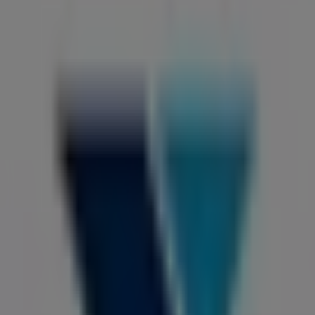
VO5
Calle 36 # 41 - 76, Barranquilla