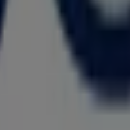
 Barranquilla
solo las mejores
ofertas
,
catálogos
y
promociones
, sino 
stra plataforma podrás conocer tanto las últimas novedade
nquilla
.
uentos, sino también a información sobre las tiendas física
andes descuentos para ahorrar en tus compras este
agost
arios para que puedas disfrutar de una experiencia de comp
O5
en las tiendas de
Barranquilla
y mantente actualizado 
iones de compra en
Barranquilla
. ¡Empieza a explorar las 