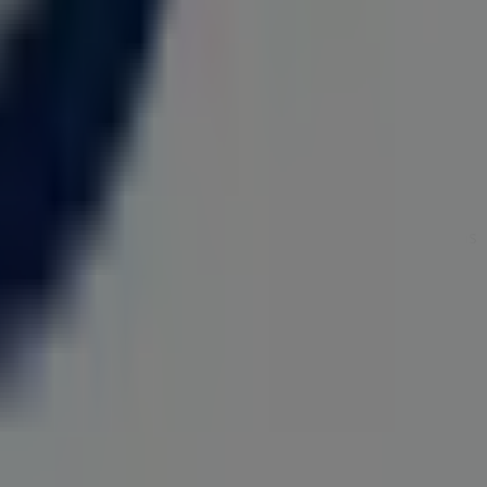
también para descubrir las tiendas más destacadas en
s de
VO5
, una de las marcas más reconocidas, como la
s de tu ciudad. Explora los catálogos de
VO5
, encuentra las
o
. Además, te mantenemos al tanto de las ubicaciones
ra completa en
Barranquilla
.
con los mejores precios durante
agosto de 2026
. En
tiendas y promociones que tenemos para ti ahora mismo!