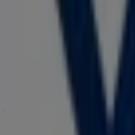
VO5
Cra. 8 30 - 05, Barranquilla
3.8 km
Publicidad
Estamos a punto de publicar ofertas de VO5
Ciudades con tiendas de VO5
VO5 en Santa Marta
VO5 en Cartagena
Ver más ciudades