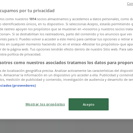
Con
cupamos por tu privacidad
ros como nuestros
1014
socios almacenamos y accedemos a datos personales, como d
 identificadores únicos, en tu dispositivo. Si seleccionas Acepto, estarás permitiendo 
de rastreo apoyen los propósitos que se muestran en «nosotros y nuestros socios trat
ionar». Si se deshabilitan los rastreadores, parte del contenido y los anuncios que ves
antes para ti. Puedes volver a acceder a este menú para cambiar tus opciones o retirar e
to en cualquier momento haciendo clic en el enlace «Mostrar los propósitos» que apar
or de la página web. Tus opciones tendrán efecto dentro de nuestro Sitio web. Para sab
stra política de privacidad.
sotros como nuestros asociados tratamos los datos para proporc
s de localización geográfica precisa. Analizar activamente las características del disposit
ón. Almacenar la información en un dispositivo y/o acceder a ella. Publicidad y conteni
os, medición de publicidad y contenido, investigación de audiencia y desarrollo de ser
ociados (proveedores)
Mostrar los propósitos
Acepto