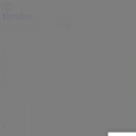
Estás aquí:
Barranquilla
Destacados
Supermercados
Ropa y Zapatos
Almacenes
Hog
Bebés
Deporte
Carros, Motos y Repuestos
Ferreterías y Co
Publicidad
Tiendas VO5 Barranquilla - Teléfonos