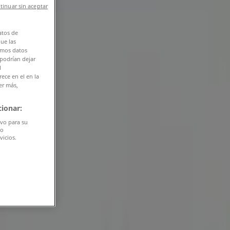
tinuar sin aceptar
atos de
que las
amos datos
 podrían dejar
l
ece en el en la
er más,
ionar:
ivo para su
do
vicios.