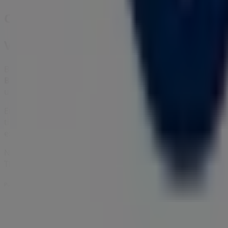
Otros negocios de Ropa y Zapatos en
VO5
Bienvenido a Tiendeo, tu mejor opción para encontrar no 
Barranquilla
. Durante el mes de
agosto de 2026
, en nue
ubicación y detalles de las tiendas más cercanas en
Barra
En Tiendeo, no solo tendrás acceso a
promociones
y desc
tiendas en
Barranquilla
y descubre los productos con gr
exactas, horarios de atención y todos los detalles neces
No pierdas la oportunidad de aprovechar las
ofertas
de
V
Tiendeo, siempre encontrarás las mejores tiendas y opc
Publicidad