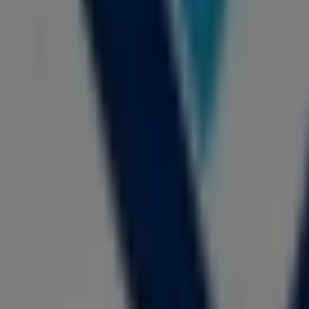
681 m
VO5
Calle 72 # 52 - 35, Barranquilla
2.6 km
VO5
Carrera 38, 74-61, Barranquilla
3.0 km