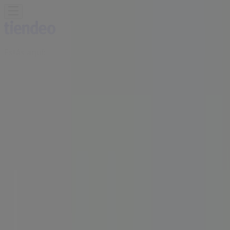
Estás aquí:
Barranquilla
Destacados
Supermercados
Ropa y
Zapatos
Almacenes
Hogar y Muebles
Informática y
Electrónica
Farmacias, Droguerías y Ópticas
Perfumerías y
Belleza
Restaurantes
Juguetes y Bebés
Deporte
Carros,
Motos y Repuestos
Ferreterías y Construcción
Libros y
Cine
Viajes
Bancos y Seguros
Publicidad
Tienda VO5 | Calle 36 # 41 - 76 ,