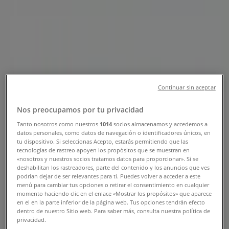
Barranquilla - Teléfono, Horario y
Descuentos
Tiendeo en Barranquilla
»
Ofertas de Ropa y Zapatos en Barranquilla
»
VO5 en Barranquilla
»
Continuar sin aceptar
VO5 | Calle 36 # 41 - 76
Nos preocupamos por tu privacidad
Mapa
57+5+37217563723502
Tanto nosotros como nuestros
1014
socios almacenamos y accedemos a
Mapa
57+5+37217563723502
datos personales, como datos de navegación o identificadores únicos, en
tu dispositivo. Si seleccionas Acepto, estarás permitiendo que las
Estamos a punto de publicar ofertas de VO5
tecnologías de rastreo apoyen los propósitos que se muestran en
«nosotros y nuestros socios tratamos datos para proporcionar». Si se
Publicidad
deshabilitan los rastreadores, parte del contenido y los anuncios que ves
podrían dejar de ser relevantes para ti. Puedes volver a acceder a este
menú para cambiar tus opciones o retirar el consentimiento en cualquier
momento haciendo clic en el enlace «Mostrar los propósitos» que aparece
en el en la parte inferior de la página web. Tus opciones tendrán efecto
dentro de nuestro Sitio web. Para saber más, consulta nuestra política de
privacidad.