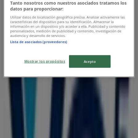
Tanto nosotros como nuestros asociados tratamos los
datos para proporcionar:
Utilizar datos de localización geográfica precisa. Analizar activamente las
características del dispositivo para su identificación. Almacenar la
información en un dispositivo y/o acceder a ella. Publicidad y contenido
personalizados, medición de publicidad y contenido, investigación de
audiencia y desarrollo de servicios.
Lista de asociados (proveedores)
Las tiendas más cercanas
Mostrar los propósitos
Acepto
Good Year
Carrera 38 43-37, Barranquilla
72 m
DirecTV