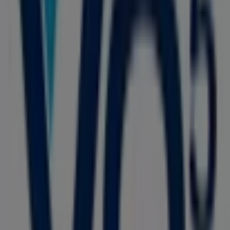
CL 44 # 41 - 55, Barranquilla
97 m
Credititulos
calle 45 # 41- 120, Barranquilla
151 m
Suzuki
Carrera 43 No. 68-38, Barranquilla
156 m