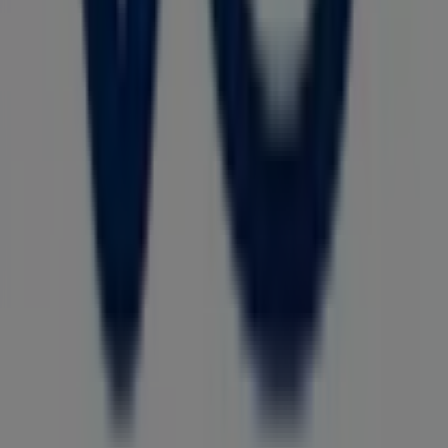
de esta destacada marca del sector de
Ropa y Zapatos
.
Nuestra tienda física está ubicada en
Calle 36 # 41 - 76
,
Barranquilla
, y en ella encontrarás una amplia gama de
productos de calidad que te permitirán ahorrar durante
todo el
agosto de 2026
.
En Tiendeo te ofrecemos toda la información actualizada
sobre
VO5
, como los horarios de apertura, las ofertas
exclusivas y la ubicación exacta de la tienda en
Calle 36 #
41 - 76
. Además, tendrás acceso a los últimos catálogos
de
VO5
, donde podrás descubrir las promociones más
recientes y aprovechar grandes descuentos en
productos de
Ropa y Zapatos
para tus compras en
Barranquilla
.
No pierdas la oportunidad de visitar la tienda de
VO5
en
Calle 36 # 41 - 76
para disfrutar de una experiencia de
compra completa. Te invitamos a explorar las
promociones que tenemos para ti este
agosto
y
mantenerte informado de las mejores ofertas de
VO5
en
Barranquilla
. ¡Visítanos y empieza a ahorrar hoy mismo!