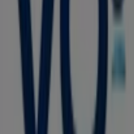
Tigo
Carrera 42 # 45-38, Barranquilla
174 m
Cerrado
Otros negocios de Ropa y Zapatos
en Barranquilla
VO5
Bienvenido a la tienda de
VO5
en Tiendeo, donde podrás
descubrir las mejores
ofertas
,
promociones
y
catálogos