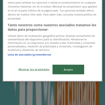
menú para cambiar tus opciones o retirar el consentimiento en cualquier
Ofertas especiales para ti
momento haciendo clic en el enlace «Mostrar los propósitos» que aparece
en el en la parte inferior de la página web. Tus opciones tendrán efecto
Vence mañana
941 m - Villavicencio
dentro de nuestro Sitio web. Para saber más, consulta nuestra política de
privacidad.
Vence mañana
Tanto nosotros como nuestros asociados tratamos los
datos para proporcionar:
Utilizar datos de localización geográfica precisa. Analizar activamente las
Cruz verde
características del dispositivo para su identificación. Almacenar la
información en un dispositivo y/o acceder a ella. Publicidad y contenido
personalizados, medición de publicidad y contenido, investigación de
Nuestras mejores ofertas para ti
audiencia y desarrollo de servicios.
Lista de asociados (proveedores)
Vence mañana
941 m - Villavicencio
Vence mañana
Mostrar los propósitos
Acepto
Cruz verde
Ofertas exclusivas para nuestros clientes
Vence mañana
941 m - Villavicencio