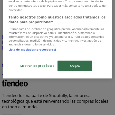
en el en la parte inferior de la página web. Tus opciones tendrán efecto
dentro de nuestro Sitio web. Para saber más, consulta nuestra política de
privacidad.
1
2
3
4
5
Tanto nosotros como nuestros asociados tratamos los
...
26
datos para proporcionar:
Utilizar datos de localización geográfica precisa. Analizar activamente las
Davivienda
Tiendas D1
Ara
Metro
Olímpica
La
características del dispositivo para su identificación. Almacenar la
Rebaja
Banco AV Villas
Alkosto
Éxito
Jumbo
información en un dispositivo y/o acceder a ella. Publicidad y contenido
personalizados, medición de publicidad y contenido, investigación de
Banco Itaú
Protección
Homecenter
Makro
audiencia y desarrollo de servicios.
Bancolombia
Ésika
Cruz verde
Leonisa
PriceSmart
Lista de asociados (proveedores)
FarmaTodo
Vélez
BBVA
Falabella
Banco Falabella
Banco Caja Social
Calzado Romulo
Banco de
Occidente
Ktronix
Panamericana
Banco de Bogotá
Mostrar los propósitos
Acepto
Tigo
Super Inter
Bata
ELA
Droguería la Economía
Totto
AKT
Cyzone
Muebles Jamar
Claro
Tiendeo forma parte de Shopfully, la empresa
tecnológica que está reinventando las compras locales
en todo el mundo.