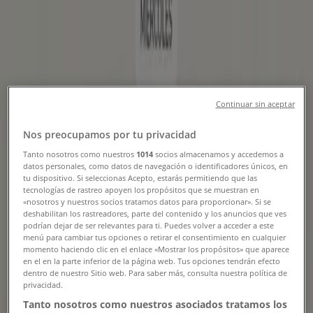
Publicidad
Continuar sin aceptar
Nos preocupamos por tu privacidad
Tanto nosotros como nuestros
1014
socios almacenamos y accedemos a
datos personales, como datos de navegación o identificadores únicos, en
tu dispositivo. Si seleccionas Acepto, estarás permitiendo que las
tecnologías de rastreo apoyen los propósitos que se muestran en
«nosotros y nuestros socios tratamos datos para proporcionar». Si se
Catálogos de Droguerías
deshabilitan los rastreadores, parte del contenido y los anuncios que ves
podrían dejar de ser relevantes para ti. Puedes volver a acceder a este
Colsubsidio en otras ciudades
menú para cambiar tus opciones o retirar el consentimiento en cualquier
momento haciendo clic en el enlace «Mostrar los propósitos» que aparece
en el en la parte inferior de la página web. Tus opciones tendrán efecto
Vence mañana
dentro de nuestro Sitio web. Para saber más, consulta nuestra política de
privacidad.
Tanto nosotros como nuestros asociados tratamos los