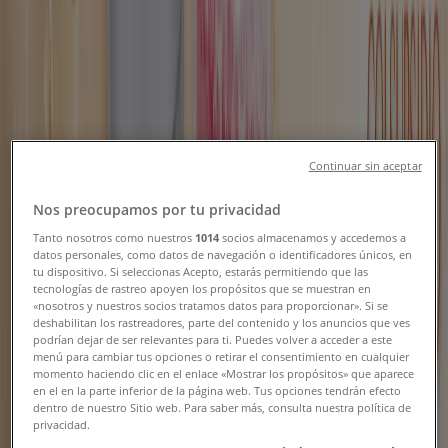
Oferta más reciente:
6/8/2026
Droguería la Economía
Continuar sin aceptar
Gangas exclusivas
Nos preocupamos por tu privacidad
Vence el 20/8
Tanto nosotros como nuestros
1014
socios almacenamos y accedemos a
datos personales, como datos de navegación o identificadores únicos, en
tu dispositivo. Si seleccionas Acepto, estarás permitiendo que las
-3 días
tecnologías de rastreo apoyen los propósitos que se muestran en
«nosotros y nuestros socios tratamos datos para proporcionar». Si se
deshabilitan los rastreadores, parte del contenido y los anuncios que ves
podrían dejar de ser relevantes para ti. Puedes volver a acceder a este
Droguería la Economía
menú para cambiar tus opciones o retirar el consentimiento en cualquier
momento haciendo clic en el enlace «Mostrar los propósitos» que aparece
en el en la parte inferior de la página web. Tus opciones tendrán efecto
Ofertas Droguería la Economía
dentro de nuestro Sitio web. Para saber más, consulta nuestra política de
privacidad.
Vence el 10/8
1.5 km - Santa Marta