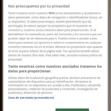
Nos preocupamos por tu privacidad
Tanto nosotros como nuestros
1014
socios almacenamos y accedemos a
datos personales, como datos de navegación o identificadores únicos, en
tu dispositivo. Si seleccionas Acepto, estarás permitiendo que las
tecnologías de rastreo apoyen los propósitos que se muestran en
«nosotros y nuestros socios tratamos datos para proporcionar». Si se
deshabilitan los rastreadores, parte del contenido y los anuncios que ves
podrían dejar de ser relevantes para ti. Puedes volver a acceder a este
menú para cambiar tus opciones o retirar el consentimiento en cualquier
momento haciendo clic en el enlace «Mostrar los propósitos» que aparece
en el en la parte inferior de la página web. Tus opciones tendrán efecto
dentro de nuestro Sitio web. Para saber más, consulta nuestra política de
{"numCatalogs":0}
privacidad.
Tanto nosotros como nuestros asociados tratamos los
Horarios y direcciones DirecTV
datos para proporcionar:
Utilizar datos de localización geográfica precisa. Analizar activamente las
características del dispositivo para su identificación. Almacenar la
información en un dispositivo y/o acceder a ella. Publicidad y contenido
personalizados, medición de publicidad y contenido, investigación de
DirecTV
audiencia y desarrollo de servicios.
Lista de asociados (proveedores)
CR 55 B # 72 A - 211, Medellín
652 m