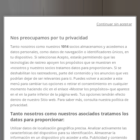
Continuar sin aceptar
Nos preocupamos por tu privacidad
Tanto nosotros como nuestros
1014
socios almacenamos y accedemos a
datos personales, como datos de navegación o identificadores únicos, en
tu dispositivo. Si seleccionas Acepto, estarás permitiendo que las
tecnologías de rastreo apoyen los propósitos que se muestran en
«nosotros y nuestros socios tratamos datos para proporcionar». Si se
deshabilitan los rastreadores, parte del contenido y los anuncios que ves
podrían dejar de ser relevantes para ti. Puedes volver a acceder a este
menú para cambiar tus opciones o retirar el consentimiento en cualquier
Catálogos de DirecTV en otras
momento haciendo clic en el enlace «Mostrar los propósitos» que aparece
en el en la parte inferior de la página web. Tus opciones tendrán efecto
ciudades
dentro de nuestro Sitio web. Para saber más, consulta nuestra política de
privacidad.
Tanto nosotros como nuestros asociados tratamos los
Nuevo
datos para proporcionar:
Utilizar datos de localización geográfica precisa. Analizar activamente las
características del dispositivo para su identificación. Almacenar la
DirecTV
información en un dispositivo y/o acceder a ella. Publicidad y contenido