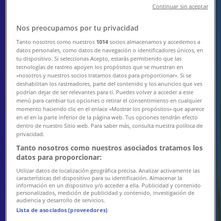
Continuar sin aceptar
Publicidad
Nos preocupamos por tu privacidad
Tanto nosotros como nuestros
1014
socios almacenamos y accedemos a
datos personales, como datos de navegación o identificadores únicos, en
tu dispositivo. Si seleccionas Acepto, estarás permitiendo que las
tecnologías de rastreo apoyen los propósitos que se muestran en
«nosotros y nuestros socios tratamos datos para proporcionar». Si se
deshabilitan los rastreadores, parte del contenido y los anuncios que ves
podrían dejar de ser relevantes para ti. Puedes volver a acceder a este
menú para cambiar tus opciones o retirar el consentimiento en cualquier
momento haciendo clic en el enlace «Mostrar los propósitos» que aparece
en el en la parte inferior de la página web. Tus opciones tendrán efecto
dentro de nuestro Sitio web. Para saber más, consulta nuestra política de
privacidad.
{"numCatalogs":0}
Tanto nosotros como nuestros asociados tratamos los
datos para proporcionar:
Otros usuarios también vieron
Utilizar datos de localización geográfica precisa. Analizar activamente las
características del dispositivo para su identificación. Almacenar la
estos catálogos
información en un dispositivo y/o acceder a ella. Publicidad y contenido
personalizados, medición de publicidad y contenido, investigación de
audiencia y desarrollo de servicios.
Lista de asociados (proveedores)