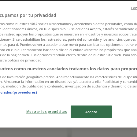
Con
cupamos por tu privacidad
ros como nuestros
1012
socios almacenamos y accedemos a datos personales, como d
 identificadores únicos, en tu dispositivo. Si seleccionas Acepto, estarás permitiendo 
de rastreo apoyen los propósitos que se muestran en «nosotros y nuestros socios trat
ionar». Si se deshabilitan los rastreadores, parte del contenido y los anuncios que ves
antes para ti. Puedes volver a acceder a este menú para cambiar tus opciones o retirar e
to en cualquier momento haciendo clic en el enlace «Mostrar los propósitos» que apar
artagena
or de la página web. Tus opciones tendrán efecto dentro de nuestro Sitio web. Para sab
stra política de privacidad.
sotros como nuestros asociados tratamos los datos para proporc
s de localización geográfica precisa. Analizar activamente las características del disposit
ón. Almacenar la información en un dispositivo y/o acceder a ella. Publicidad y conteni
os, medición de publicidad y contenido, investigación de audiencia y desarrollo de ser
ociados (proveedores)
Mostrar los propósitos
Acepto