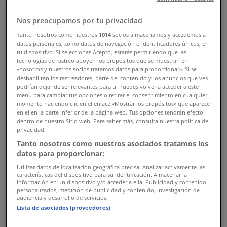
Oferta más reciente:
9/1/2026
Nos preocupamos por tu privacidad
Tanto nosotros como nuestros
1014
socios almacenamos y accedemos a
datos personales, como datos de navegación o identificadores únicos, en
tu dispositivo. Si seleccionas Acepto, estarás permitiendo que las
tecnologías de rastreo apoyen los propósitos que se muestran en
Banco Popular
«nosotros y nuestros socios tratamos datos para proporcionar». Si se
deshabilitan los rastreadores, parte del contenido y los anuncios que ves
Tarifas 2026 Banco Popular
podrían dejar de ser relevantes para ti. Puedes volver a acceder a este
menú para cambiar tus opciones o retirar el consentimiento en cualquier
momento haciendo clic en el enlace «Mostrar los propósitos» que aparece
Vence el 31/12
en el en la parte inferior de la página web. Tus opciones tendrán efecto
{"numCatalogs":1}
dentro de nuestro Sitio web. Para saber más, consulta nuestra política de
privacidad.
Horarios y direcciones Banco
Tanto nosotros como nuestros asociados tratamos los
datos para proporcionar:
Popular
Utilizar datos de localización geográfica precisa. Analizar activamente las
características del dispositivo para su identificación. Almacenar la
información en un dispositivo y/o acceder a ella. Publicidad y contenido
personalizados, medición de publicidad y contenido, investigación de
audiencia y desarrollo de servicios.
Banco Popular
Lista de asociados (proveedores)
Cl. 35 No. 19 - 65 / 73, Bucaramanga