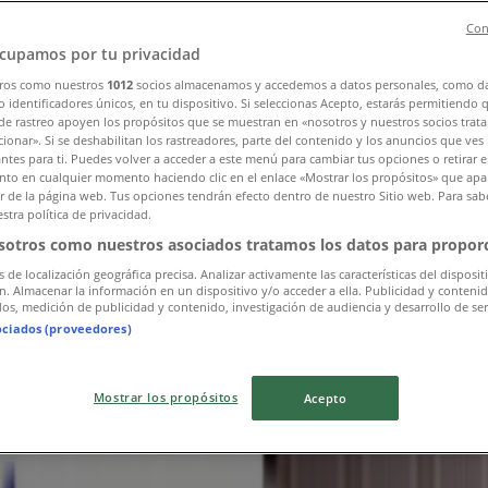
Con
cupamos por tu privacidad
ros como nuestros
1012
socios almacenamos y accedemos a datos personales, como d
 identificadores únicos, en tu dispositivo. Si seleccionas Acepto, estarás permitiendo 
de rastreo apoyen los propósitos que se muestran en «nosotros y nuestros socios trat
ionar». Si se deshabilitan los rastreadores, parte del contenido y los anuncios que ves
antes para ti. Puedes volver a acceder a este menú para cambiar tus opciones o retirar e
to en cualquier momento haciendo clic en el enlace «Mostrar los propósitos» que apar
or de la página web. Tus opciones tendrán efecto dentro de nuestro Sitio web. Para sab
stra política de privacidad.
sotros como nuestros asociados tratamos los datos para proporc
s de localización geográfica precisa. Analizar activamente las características del disposit
incha en Bogotá
ón. Almacenar la información en un dispositivo y/o acceder a ella. Publicidad y conteni
os, medición de publicidad y contenido, investigación de audiencia y desarrollo de ser
ociados (proveedores)
Mostrar los propósitos
Acepto