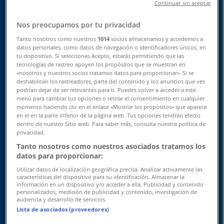
Continuar sin aceptar
Categoría:
Libros y Cine
Nos preocupamos por tu privacidad
Oferta más reciente:
4/2/2026
Tanto nosotros como nuestros
1014
socios almacenamos y accedemos a
datos personales, como datos de navegación o identificadores únicos, en
tu dispositivo. Si seleccionas Acepto, estarás permitiendo que las
tecnologías de rastreo apoyen los propósitos que se muestran en
«nosotros y nuestros socios tratamos datos para proporcionar». Si se
deshabilitan los rastreadores, parte del contenido y los anuncios que ves
podrían dejar de ser relevantes para ti. Puedes volver a acceder a este
Servientrega
menú para cambiar tus opciones o retirar el consentimiento en cualquier
momento haciendo clic en el enlace «Mostrar los propósitos» que aparece
Tarifas 2026
en el en la parte inferior de la página web. Tus opciones tendrán efecto
dentro de nuestro Sitio web. Para saber más, consulta nuestra política de
privacidad.
Vence el 31/12
{"numCatalogs":1}
Tanto nosotros como nuestros asociados tratamos los
datos para proporcionar:
Horarios y direcciones Servientrega
Utilizar datos de localización geográfica precisa. Analizar activamente las
características del dispositivo para su identificación. Almacenar la
información en un dispositivo y/o acceder a ella. Publicidad y contenido
personalizados, medición de publicidad y contenido, investigación de
audiencia y desarrollo de servicios.
Lista de asociados (proveedores)
Servientrega