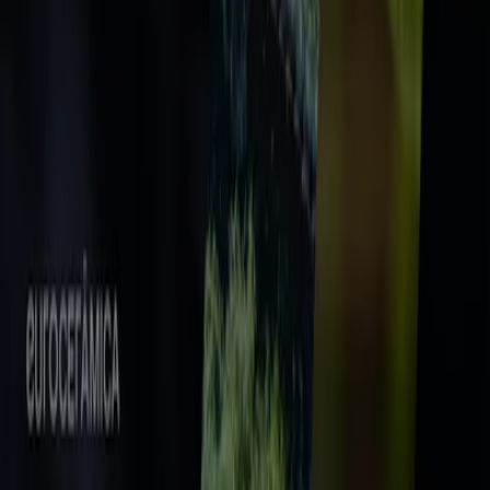
Noticias y prensa
Trabaja con nosotros
Contáctanos
Contacto comercial y de marketing
Tienda mal colocada en el mapa
Notificar un folleto
¿Encontraste un problema en la web o en la
aplicación?
Índices
Marcas
Marcas locales
Negocios
Negocios cercanos