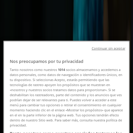
- Direcciones, Teléfonos y Horarios
Tiendeo en Villavicencio
»
Ofertas de Ferreterías y Construcción en
Villavicencio
»
Eurocerámica en Villavicencio
»
Continuar sin aceptar
Tiendas de Eurocerámica en Villavicencio
Nos preocupamos por tu privacidad
Tanto nosotros como nuestros
1014
socios almacenamos y accedemos a
datos personales, como datos de navegación o identificadores únicos, en
Eurocerámica
tu dispositivo. Si seleccionas Acepto, estarás permitiendo que las
tecnologías de rastreo apoyen los propósitos que se muestran en
CLL 26C . 36 29, Villavicencio
«nosotros y nuestros socios tratamos datos para proporcionar». Si se
deshabilitan los rastreadores, parte del contenido y los anuncios que ves
1.1 km
podrían dejar de ser relevantes para ti. Puedes volver a acceder a este
menú para cambiar tus opciones o retirar el consentimiento en cualquier
momento haciendo clic en el enlace «Mostrar los propósitos» que aparece
en el en la parte inferior de la página web. Tus opciones tendrán efecto
dentro de nuestro Sitio web. Para saber más, consulta nuestra política de
privacidad.
Eurocerámica