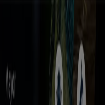
más cercanas en
Villavicencio
.
En Tiendeo, no solo tendrás acceso a
promociones
y
descuentos, sino también a información sobre las
tiendas físicas de tu ciudad. Explora los catálogos de
Eurocerámica
, encuentra las tiendas en
Villavicencio
y
descubre los productos con grandes descuentos para
ahorrar en tus compras este
agosto
. Además, te
mantenemos al tanto de las ubicaciones exactas,
horarios de atención y todos los detalles necesarios para
que puedas disfrutar de una experiencia de compra
completa en
Villavicencio
.
No pierdas la oportunidad de aprovechar las
ofertas
de
Eurocerámica
en las tiendas de
Villavicencio
y
mantente actualizado con los mejores precios durante
agosto de 2026
. En Tiendeo, siempre encontrarás las
mejores tiendas y opciones de compra en
Villavicencio
.
¡Empieza a explorar las tiendas y promociones que
tenemos para ti ahora mismo!