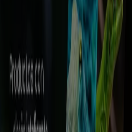
Villavicencio
Eurocerámica
Catalogo Coleccion Importados
Eurocerámica
Catalogo Mayor ADHERNCIA
Ciudades con tiendas de
Eurocerámica