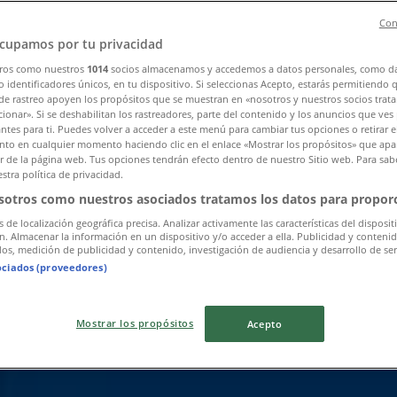
Con
aría
»
cupamos por tu privacidad
ros como nuestros
1014
socios almacenamos y accedemos a datos personales, como d
 identificadores únicos, en tu dispositivo. Si seleccionas Acepto, estarás permitiendo 
de rastreo apoyen los propósitos que se muestran en «nosotros y nuestros socios trat
ionar». Si se deshabilitan los rastreadores, parte del contenido y los anuncios que ves
antes para ti. Puedes volver a acceder a este menú para cambiar tus opciones o retirar e
to en cualquier momento haciendo clic en el enlace «Mostrar los propósitos» que apar
or de la página web. Tus opciones tendrán efecto dentro de nuestro Sitio web. Para sab
stra política de privacidad.
sotros como nuestros asociados tratamos los datos para proporc
s de localización geográfica precisa. Analizar activamente las características del disposit
ón. Almacenar la información en un dispositivo y/o acceder a ella. Publicidad y conteni
os, medición de publicidad y contenido, investigación de audiencia y desarrollo de ser
ociados (proveedores)
Mostrar los propósitos
Acepto