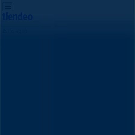
Estás aquí:
Manizales
Destacados
Supermercados
Ropa y
Zapatos
Almacenes
Hogar y Muebles
Informática y
Electrónica
Farmacias, Droguerías y Ópticas
Perfumerías y
Belleza
Restaurantes
Juguetes y Bebés
Deporte
Carros,
Motos y Repuestos
Ferreterías y Construcción
Libros y
Cine
Viajes
Bancos y Seguros
Publicidad
Farmacia Farmacenter | Cl.11 # 9B-