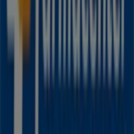
sobre
Farmacenter
, como los horarios de apertura, las
ofertas exclusivas y la ubicación exacta de la tienda en
Cl.11 # 9B-05 L.2(B.chipre)
. Además, tendrás acceso a
los últimos catálogos de
Farmacenter
, donde podrás
descubrir las promociones más recientes y aprovechar
grandes descuentos en productos de
Farmacias,
Droguerías y Ópticas
para tus compras en
Manizales
.
No pierdas la oportunidad de visitar la tienda de
Farmacenter
en
Cl.11 # 9B-05 L.2(B.chipre)
para
disfrutar de una experiencia de compra completa. Te
invitamos a explorar las promociones que tenemos para
ti este
agosto
y mantenerte informado de las mejores
ofertas de
Farmacenter
en
Manizales
. ¡Visítanos y
empieza a ahorrar hoy mismo!
Más información de Farmacenter
Ver otras tiendas de
Farmacenter en Manizales
Publicidad