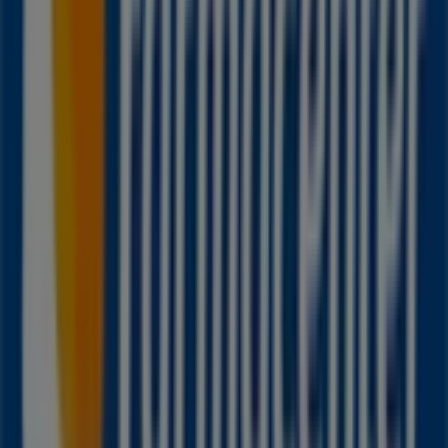
476 m
Otros negocios de Farmacias,
Droguerías y Ópticas en Manizales
Farmacenter
Bienvenido a la tienda de
Farmacenter
en Tiendeo,
donde podrás descubrir las mejores
ofertas
,
promociones
y
catálogos
de esta destacada marca del
sector de
Farmacias, Droguerías y Ópticas
. Nuestra
tienda física está ubicada en
Cl.11 # 9B-05 L.2(B.chipre)
,
Manizales
, y en ella encontrarás una amplia gama de
productos de calidad que te permitirán ahorrar durante
todo el
agosto de 2026
.
En Tiendeo te ofrecemos toda la información actualizada