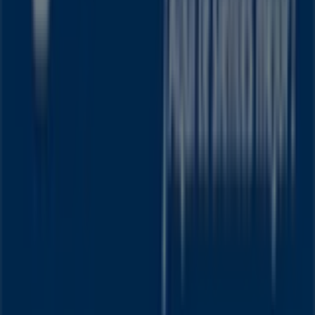
Tiendeo forma parte de Shopfully, la empresa
tecnológica que está reinventando las compras locales
en todo el mundo.
Tiendeo
¿Qué hacemos?
Soluciones para empresas
Noticias y prensa
Trabaja con nosotros