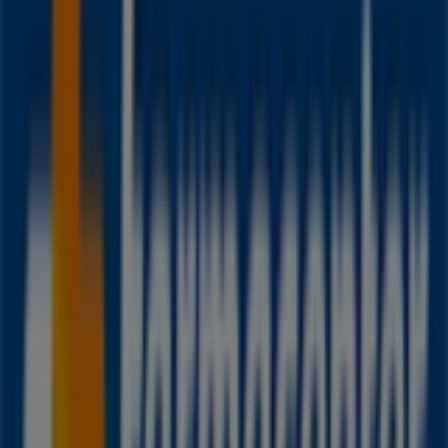
Tigo
Calle 9 # 3-62, Villamaría
469 m
Cerrado
Farmacenter
Cl.7 # 4-52 Centro, Villamaría
471 m
Farmacenter
Cr.1 # 69-40 Lc.2 (B.la Florida), Villamaría