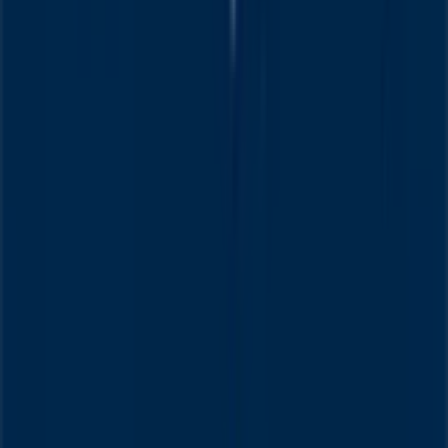
Contáctanos
Contacto comercial y de marketing
Tienda mal colocada en el mapa
Notificar un folleto
¿Encontraste un problema en la web o en la
aplicación?
Índices
Marcas
Marcas locales
Negocios
Negocios cercanos
Productos
Productos locales
Ciudades