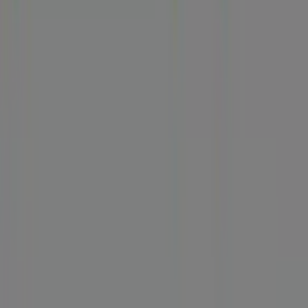
Tiendeo forma parte de Shopfully, la empresa
tecnológica que está reinventando las compras locales
en todo el mundo.
Tiendeo
¿Qué hacemos?
Soluciones para empresas
Noticias y prensa
Trabaja con nosotros