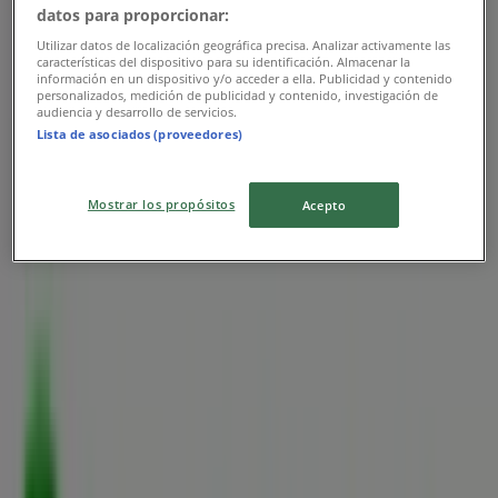
datos para proporcionar:
Banco Popular
Utilizar datos de localización geográfica precisa. Analizar activamente las
características del dispositivo para su identificación. Almacenar la
Calle 27 Transversal 30-50 Av. Libertador Loc 1
información en un dispositivo y/o acceder a ella. Publicidad y contenido
Centro Comercial Marinelo, Santa Marta
personalizados, medición de publicidad y contenido, investigación de
audiencia y desarrollo de servicios.
Lista de asociados (proveedores)
4.8 km
Cerrado
Mostrar los propósitos
Acepto
Publicidad