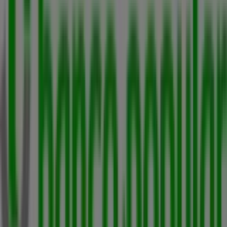
Banco Popular en Barranquilla
Banco Popular en
Soledad
Ver más ciudades
Otros negocios de Bancos y Seguros
en Santa Marta
Banco Popular
Bienvenido a Tiendeo, tu mejor opción para encontrar
no solo las mejores
ofertas
,
catálogos
y
promociones
,
sino también para descubrir las tiendas más destacadas
en
Santa Marta
. Durante el mes de
agosto de 2026
, en
nuestra plataforma podrás conocer tanto las últimas
novedades de
Banco Popular
, una de las marcas más
reconocidas, como la ubicación y detalles de las tiendas
más cercanas en
Santa Marta
.