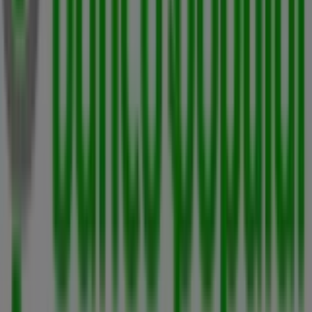
En Tiendeo, no solo tendrás acceso a
promociones
y
descuentos, sino también a información sobre las
tiendas físicas de tu ciudad. Explora los catálogos de
Banco Popular
, encuentra las tiendas en
Santa Marta
y
descubre los productos con grandes descuentos para
ahorrar en tus compras este
agosto
. Además, te
mantenemos al tanto de las ubicaciones exactas,
horarios de atención y todos los detalles necesarios para
que puedas disfrutar de una experiencia de compra
completa en
Santa Marta
.
No pierdas la oportunidad de aprovechar las
ofertas
de
Banco Popular
en las tiendas de
Santa Marta
y
mantente actualizado con los mejores precios durante
agosto de 2026
. En Tiendeo, siempre encontrarás las
mejores tiendas y opciones de compra en
Santa Marta
.
¡Empieza a explorar las tiendas y promociones que
tenemos para ti ahora mismo!
Publicidad