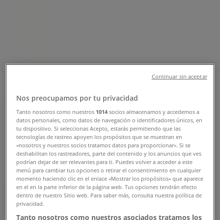
Marta - Direcciones, Teléfonos y
Horarios
Tiendeo en Santa Marta
»
Ofertas de Bancos y Seguros en Santa Marta
»
Banco Popular en Santa Marta
»
Continuar sin aceptar
Tiendas de Banco Popular en Santa Marta
Nos preocupamos por tu privacidad
Tanto nosotros como nuestros
1014
socios almacenamos y accedemos a
datos personales, como datos de navegación o identificadores únicos, en
Banco Popular
tu dispositivo. Si seleccionas Acepto, estarás permitiendo que las
tecnologías de rastreo apoyen los propósitos que se muestran en
«nosotros y nuestros socios tratamos datos para proporcionar». Si se
Cr. 3 No. 14 - 30 Edificio Los Bancos, Santa Marta
deshabilitan los rastreadores, parte del contenido y los anuncios que ves
podrían dejar de ser relevantes para ti. Puedes volver a acceder a este
3.2 km
menú para cambiar tus opciones o retirar el consentimiento en cualquier
momento haciendo clic en el enlace «Mostrar los propósitos» que aparece
Cerrado
en el en la parte inferior de la página web. Tus opciones tendrán efecto
dentro de nuestro Sitio web. Para saber más, consulta nuestra política de
privacidad.
Tanto nosotros como nuestros asociados tratamos los