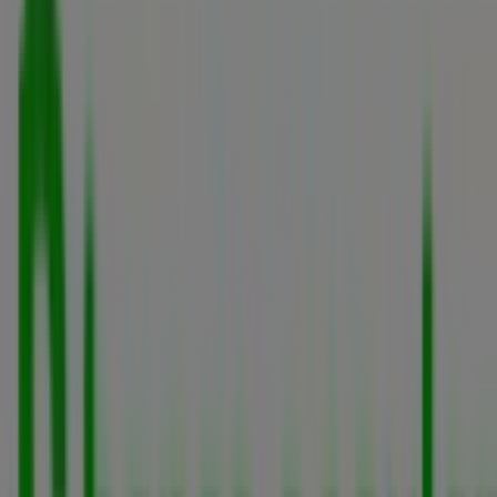
Folletos de Banco Popular en Santa
Marta
Banco Popular
Tarifas 2026 Banco Popular
Vence el 31/12
Ciudades con tiendas de Banco
Popular