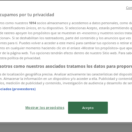
Con
cupamos por tu privacidad
ros como nuestros
1014
socios almacenamos y accedemos a datos personales, como d
 identificadores únicos, en tu dispositivo. Si seleccionas Acepto, estarás permitiendo 
de rastreo apoyen los propósitos que se muestran en «nosotros y nuestros socios trat
ionar». Si se deshabilitan los rastreadores, parte del contenido y los anuncios que ves
antes para ti. Puedes volver a acceder a este menú para cambiar tus opciones o retirar e
to en cualquier momento haciendo clic en el enlace «Mostrar los propósitos» que apar
or de la página web. Tus opciones tendrán efecto dentro de nuestro Sitio web. Para sab
stra política de privacidad.
sotros como nuestros asociados tratamos los datos para proporc
s de localización geográfica precisa. Analizar activamente las características del disposit
ón. Almacenar la información en un dispositivo y/o acceder a ella. Publicidad y conteni
os, medición de publicidad y contenido, investigación de audiencia y desarrollo de ser
ociados (proveedores)
Mostrar los propósitos
Acepto