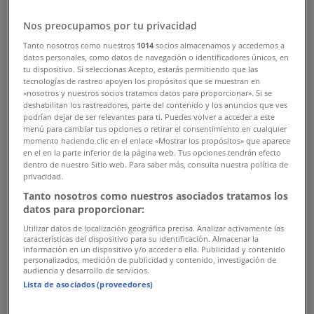
Martes
08:00 - 19:30
Nos preocupamos por tu privacidad
Miércoles
Tanto nosotros como nuestros
1014
socios almacenamos y accedemos a
08:00 - 19:30
datos personales, como datos de navegación o identificadores únicos, en
Jueves
tu dispositivo. Si seleccionas Acepto, estarás permitiendo que las
tecnologías de rastreo apoyen los propósitos que se muestran en
08:00 - 19:30
«nosotros y nuestros socios tratamos datos para proporcionar». Si se
Viernes
deshabilitan los rastreadores, parte del contenido y los anuncios que ves
08:00 - 19:30
podrían dejar de ser relevantes para ti. Puedes volver a acceder a este
Sábado
menú para cambiar tus opciones o retirar el consentimiento en cualquier
momento haciendo clic en el enlace «Mostrar los propósitos» que aparece
08:00 - 15:00
en el en la parte inferior de la página web. Tus opciones tendrán efecto
dentro de nuestro Sitio web. Para saber más, consulta nuestra política de
Mapa
privacidad.
Tanto nosotros como nuestros asociados tratamos los
Abierto
Hasta las 15:00
datos para proporcionar:
Utilizar datos de localización geográfica precisa. Analizar activamente las
características del dispositivo para su identificación. Almacenar la
Domingo
información en un dispositivo y/o acceder a ella. Publicidad y contenido
personalizados, medición de publicidad y contenido, investigación de
audiencia y desarrollo de servicios.
Cerrado
Lista de asociados (proveedores)
Lunes