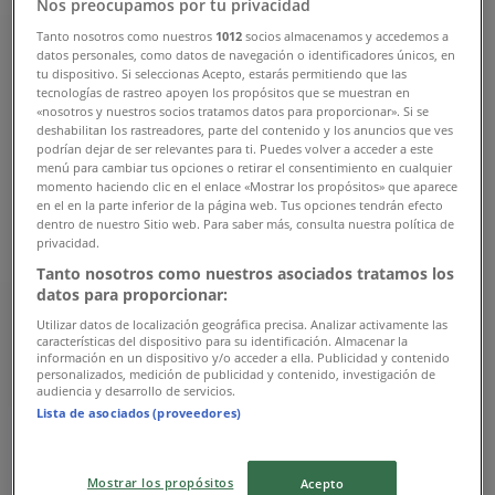
Nos preocupamos por tu privacidad
Domingo
Tanto nosotros como nuestros
1012
socios almacenamos y accedemos a
Cerrado
datos personales, como datos de navegación o identificadores únicos, en
tu dispositivo. Si seleccionas Acepto, estarás permitiendo que las
Lunes
tecnologías de rastreo apoyen los propósitos que se muestran en
«nosotros y nuestros socios tratamos datos para proporcionar». Si se
deshabilitan los rastreadores, parte del contenido y los anuncios que ves
Cerrado
podrían dejar de ser relevantes para ti. Puedes volver a acceder a este
menú para cambiar tus opciones o retirar el consentimiento en cualquier
Martes
momento haciendo clic en el enlace «Mostrar los propósitos» que aparece
en el en la parte inferior de la página web. Tus opciones tendrán efecto
Cerrado
dentro de nuestro Sitio web. Para saber más, consulta nuestra política de
privacidad.
Miércoles
Tanto nosotros como nuestros asociados tratamos los
datos para proporcionar:
Cerrado
Utilizar datos de localización geográfica precisa. Analizar activamente las
características del dispositivo para su identificación. Almacenar la
Jueves
información en un dispositivo y/o acceder a ella. Publicidad y contenido
personalizados, medición de publicidad y contenido, investigación de
Cerrado
audiencia y desarrollo de servicios.
Lista de asociados (proveedores)
Viernes
08:00 - 11:30
14:00 - 16:30
Sábado
Mostrar los propósitos
Acepto