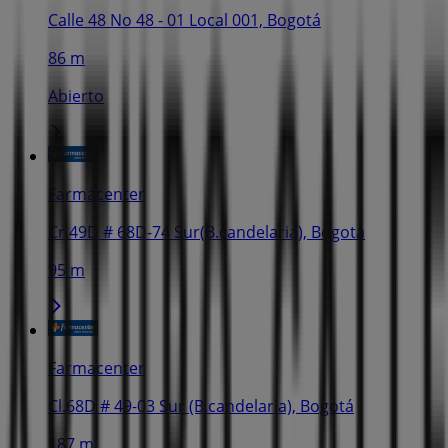
Calle 48 No 48 - 01 Local 001, Bogotá
86 m
Abierto
Farmacenter
Cr.49D # 68D-74 Sur(B.candelaria), Bogotá
95 m
Farmacenter
Cl.68D # 49-03 Sur (B.candelaria), Bogotá
187 m