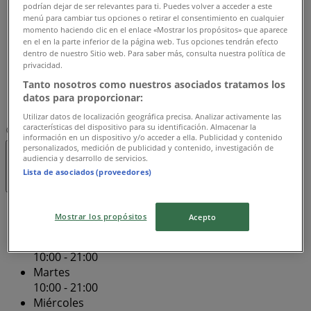
podrían dejar de ser relevantes para ti. Puedes volver a acceder a este
10:00 - 21:00
menú para cambiar tus opciones o retirar el consentimiento en cualquier
Jueves
momento haciendo clic en el enlace «Mostrar los propósitos» que aparece
en el en la parte inferior de la página web. Tus opciones tendrán efecto
10:00 - 21:00
dentro de nuestro Sitio web. Para saber más, consulta nuestra política de
Viernes
privacidad.
10:00 - 21:00
Tanto nosotros como nuestros asociados tratamos los
Sábado
datos para proporcionar:
10:00 - 21:00
Utilizar datos de localización geográfica precisa. Analizar activamente las
características del dispositivo para su identificación. Almacenar la
Mapa
7342856 / 3174026886
información en un dispositivo y/o acceder a ella. Publicidad y contenido
personalizados, medición de publicidad y contenido, investigación de
audiencia y desarrollo de servicios.
Abierto
Hasta las 21:00
Lista de asociados (proveedores)
Domingo
Mostrar los propósitos
Acepto
10:30 - 20:00
Lunes
10:00 - 21:00
Martes
10:00 - 21:00
Miércoles