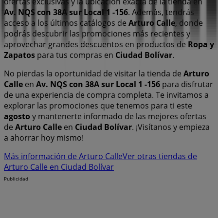
ofertas exclusivas y la ubicación exacta de la tienda en
Av. NQS con 38A sur Local 1 -156
. Además, tendrás
acceso a los últimos catálogos de
Arturo Calle
, donde
podrás descubrir las promociones más recientes y
aprovechar grandes descuentos en productos de
Ropa y
Zapatos
para tus compras en
Ciudad Bolívar
.
No pierdas la oportunidad de visitar la tienda de
Arturo
Calle
en
Av. NQS con 38A sur Local 1 -156
para disfrutar
de una experiencia de compra completa. Te invitamos a
explorar las promociones que tenemos para ti este
agosto
y mantenerte informado de las mejores ofertas
de
Arturo Calle
en
Ciudad Bolívar
. ¡Visítanos y empieza
a ahorrar hoy mismo!
Más información de Arturo Calle
Ver otras tiendas de
Arturo Calle en Ciudad Bolívar
Publicidad