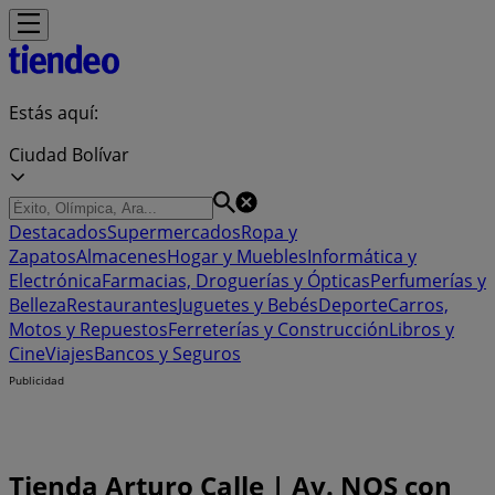
Estás aquí:
Ciudad Bolívar
Destacados
Supermercados
Ropa y
Zapatos
Almacenes
Hogar y Muebles
Informática y
Electrónica
Farmacias, Droguerías y Ópticas
Perfumerías y
Belleza
Restaurantes
Juguetes y Bebés
Deporte
Carros,
Motos y Repuestos
Ferreterías y Construcción
Libros y
Cine
Viajes
Bancos y Seguros
Publicidad
Tienda Arturo Calle | Av. NQS con