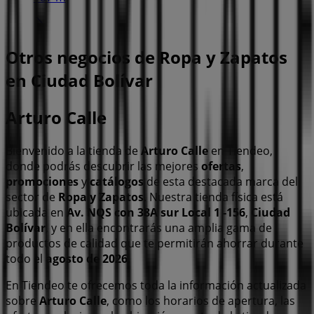
Otros negocios de Ropa y Zapatos
en Ciudad Bolívar
Arturo Calle
Bienvenido a la tienda de
Arturo Calle
en Tiendeo,
donde podrás descubrir las mejores
ofertas
,
promociones
y
catálogos
de esta destacada marca del
sector de
Ropa y Zapatos
. Nuestra tienda física está
ubicada en
Av. NQS con 38A sur Local 1 -156
,
Ciudad
Bolívar
, y en ella encontrarás una amplia gama de
productos de calidad que te permitirán ahorrar durante
todo el
agosto de 2026
.
En Tiendeo te ofrecemos toda la información actualizada
sobre
Arturo Calle
, como los horarios de apertura, las