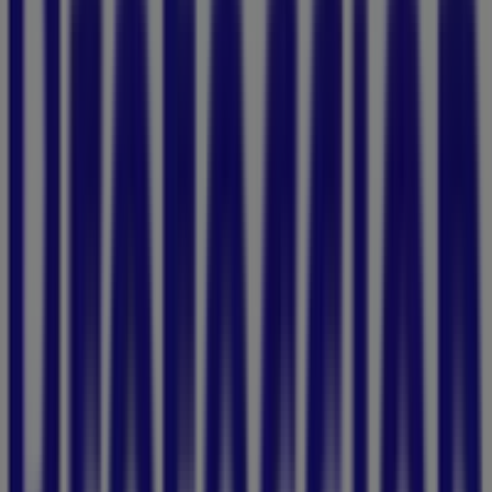
Las tiendas más cercanas
Vélez
Cr 4 # 34-70 cl santos de piedra, Cartagena