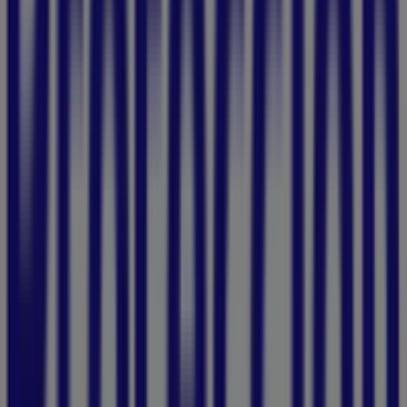
44 m
Librería San Pablo
Calle del Arzobispado 34-55, Cartagena
68 m
Cerrado
Petromil
CARRERA 3 34-76, Cartagena
86 m