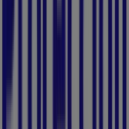
Croydon
Calle Vicente García 1-2, Cartagena
92 m
Cerrado
Otros negocios de Bancos y Seguros
en Cartagena
Protección
Bienvenido a la tienda de
Protección
en Tiendeo, donde
podrás descubrir las mejores
ofertas
,
promociones
y
catálogos
de esta destacada marca del sector de