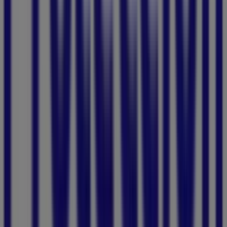
agosto
y mantenerte informado de las mejores ofertas
de
Protección
en
Cartagena
. ¡Visítanos y empieza a
ahorrar hoy mismo!
Más información de Protección
Ver otras tiendas de
Protección en Cartagena
Publicidad