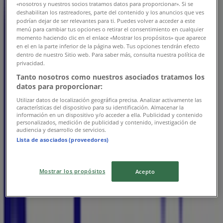
«nosotros y nuestros socios tratamos datos para proporcionar». Si se
deshabilitan los rastreadores, parte del contenido y los anuncios que ves
Lunes
podrían dejar de ser relevantes para ti. Puedes volver a acceder a este
08:00 - 13:00
14:00 - 16:30
menú para cambiar tus opciones o retirar el consentimiento en cualquier
Martes
momento haciendo clic en el enlace «Mostrar los propósitos» que aparece
en el en la parte inferior de la página web. Tus opciones tendrán efecto
08:00 - 13:00
14:00 - 16:30
dentro de nuestro Sitio web. Para saber más, consulta nuestra política de
Miércoles
privacidad.
08:00 - 13:00
14:00 - 16:30
Tanto nosotros como nuestros asociados tratamos los
Jueves
datos para proporcionar:
08:00 - 13:00
14:00 - 16:30
Utilizar datos de localización geográfica precisa. Analizar activamente las
Viernes
características del dispositivo para su identificación. Almacenar la
08:00 - 13:00
14:00 - 16:30
información en un dispositivo y/o acceder a ella. Publicidad y contenido
personalizados, medición de publicidad y contenido, investigación de
Sábado
audiencia y desarrollo de servicios.
Lista de asociados (proveedores)
Cerrado
Mapa
Mostrar los propósitos
Acepto
Cerrado
Domingo