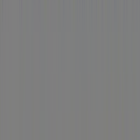
Tiendeo
¿Qué hacemos?
Soluciones para empresas
Noticias y prensa
Trabaja con nosotros
Contáctanos
Contacto comercial y de marketing
Tienda mal colocada en el mapa
Notificar un folleto
¿Encontraste un problema en la web o en la
aplicación?
Índices