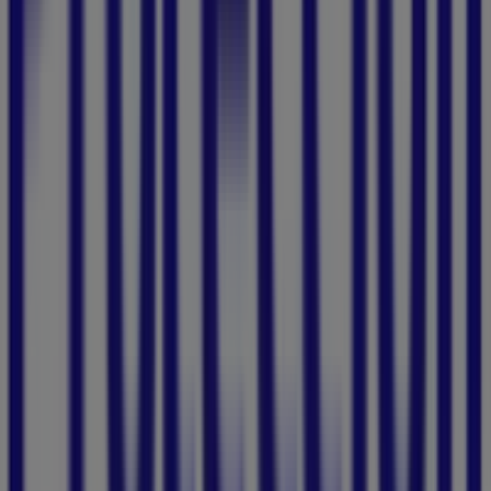
Bancos y Seguros
. Nuestra tienda física está ubicada en
Bocagrande carrera 3 calle 7 # 6 A - 100 Ed. Torre Emp.
Protección - 1er piso
,
Cartagena
, y en ella encontrarás
una amplia gama de productos de calidad que te
permitirán ahorrar durante todo el
agosto de 2026
.
En Tiendeo te ofrecemos toda la información actualizada
sobre
Protección
, como los horarios de apertura, las
ofertas exclusivas y la ubicación exacta de la tienda en
Bocagrande carrera 3 calle 7 # 6 A - 100 Ed. Torre Emp.
Protección - 1er piso
. Además, tendrás acceso a los
últimos catálogos de
Protección
, donde podrás
descubrir las promociones más recientes y aprovechar
grandes descuentos en productos de
Bancos y Seguros
para tus compras en
Cartagena
.
No pierdas la oportunidad de visitar la tienda de
Protección
en
Bocagrande carrera 3 calle 7 # 6 A - 100
Ed. Torre Emp. Protección - 1er piso
para disfrutar de
una experiencia de compra completa. Te invitamos a
explorar las promociones que tenemos para ti este