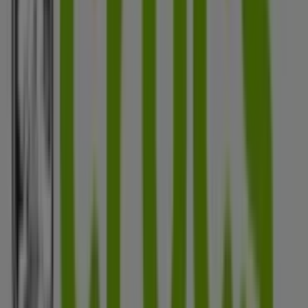
Zapatos
. Nuestra tienda física está ubicada en
Carrera
33A Calle 30
,
Bucaramanga
, y en ella encontrarás una
amplia gama de productos de calidad que te permitirán
ahorrar durante todo el
agosto de 2026
.
En Tiendeo te ofrecemos toda la información actualizada
sobre
Crocs
, como los horarios de apertura, las ofertas
exclusivas y la ubicación exacta de la tienda en
Carrera
33A Calle 30
. Además, tendrás acceso a los últimos
catálogos de
Crocs
, donde podrás descubrir las
promociones más recientes y aprovechar grandes
descuentos en productos de
Ropa y Zapatos
para tus
compras en
Bucaramanga
.
No pierdas la oportunidad de visitar la tienda de
Crocs
en
Carrera 33A Calle 30
para disfrutar de una
experiencia de compra completa. Te invitamos a
explorar las promociones que tenemos para ti este
agosto
y mantenerte informado de las mejores ofertas
de
Crocs
en
Bucaramanga
. ¡Visítanos y empieza a
ahorrar hoy mismo!