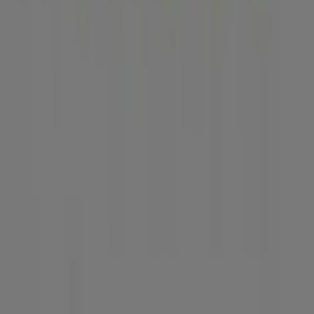
¿Qué hacemos?
Soluciones para empresas
Noticias y prensa
Trabaja con nosotros
Contáctanos
Contacto comercial y de marketing
Tienda mal colocada en el mapa
Notificar un folleto
¿Encontraste un problema en la web o en la
aplicación?
Índices
Marcas