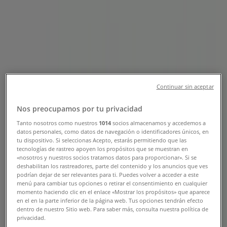
Bucaramanga - Teléfono, Horario y
Descuentos
Tiendeo en Bucaramanga
»
Ofertas de Ropa y Zapatos en Bucaramanga
»
Crocs en Bucaramanga
»
Continuar sin aceptar
Crocs | Carrera 33A Calle 30
Nos preocupamos por tu privacidad
Mapa
Tanto nosotros como nuestros
1014
socios almacenamos y accedemos a
Mapa
datos personales, como datos de navegación o identificadores únicos, en
tu dispositivo. Si seleccionas Acepto, estarás permitiendo que las
Ofertas de Crocs en Bucaramanga
tecnologías de rastreo apoyen los propósitos que se muestran en
«nosotros y nuestros socios tratamos datos para proporcionar». Si se
deshabilitan los rastreadores, parte del contenido y los anuncios que ves
podrían dejar de ser relevantes para ti. Puedes volver a acceder a este
menú para cambiar tus opciones o retirar el consentimiento en cualquier
momento haciendo clic en el enlace «Mostrar los propósitos» que aparece
en el en la parte inferior de la página web. Tus opciones tendrán efecto
dentro de nuestro Sitio web. Para saber más, consulta nuestra política de
privacidad.
Crocs