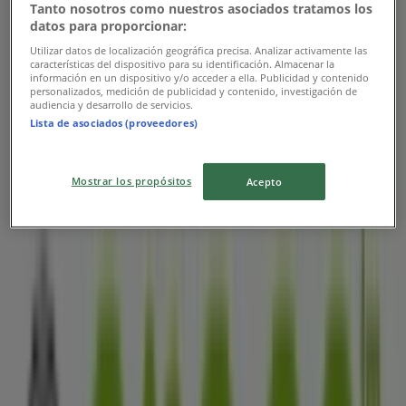
Tanto nosotros como nuestros asociados tratamos los
datos para proporcionar:
Aprovecha Hasta 60% OFF en Ref.Selecc.
Utilizar datos de localización geográfica precisa. Analizar activamente las
características del dispositivo para su identificación. Almacenar la
Vence el 31/8
información en un dispositivo y/o acceder a ella. Publicidad y contenido
personalizados, medición de publicidad y contenido, investigación de
audiencia y desarrollo de servicios.
Las tiendas más cercanas
Lista de asociados (proveedores)
Mostrar los propósitos
Acepto
Ópticas GMO
Calle 35 No 17-02 Paseo Del Co, Bucaramanga
2 m
Cerrado
La Rebaja