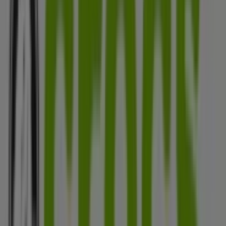
Banco Caja Social
CALLE 35 17-03, Bucaramanga
20 m
Otros negocios de Ropa y Zapatos
en Bucaramanga
Crocs
Bienvenido a la tienda de
Crocs
en Tiendeo, donde
podrás descubrir las mejores
ofertas
,
promociones
y
catálogos
de esta destacada marca del sector de
Ropa y