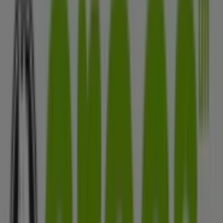
Carrera 17 35-13, Bucaramanga
8 m
Abierto
Ibis
Calle 35 17-09, Bucaramanga
18 m
Servibanca
CLL 35 17-30, Bucaramanga
19 m