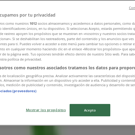
Con
cupamos por tu privacidad
ros como nuestros
1012
socios almacenamos y accedemos a datos personales, como d
 identificadores únicos, en tu dispositivo. Si seleccionas Acepto, estarás permitiendo 
de rastreo apoyen los propósitos que se muestran en «nosotros y nuestros socios trat
ionar». Si se deshabilitan los rastreadores, parte del contenido y los anuncios que ves
antes para ti. Puedes volver a acceder a este menú para cambiar tus opciones o retirar e
to en cualquier momento haciendo clic en el enlace «Mostrar los propósitos» que apar
or de la página web. Tus opciones tendrán efecto dentro de nuestro Sitio web. Para sab
stra política de privacidad.
sotros como nuestros asociados tratamos los datos para proporc
s de localización geográfica precisa. Analizar activamente las características del disposit
ón. Almacenar la información en un dispositivo y/o acceder a ella. Publicidad y conteni
os, medición de publicidad y contenido, investigación de audiencia y desarrollo de ser
ociados (proveedores)
Mostrar los propósitos
Acepto