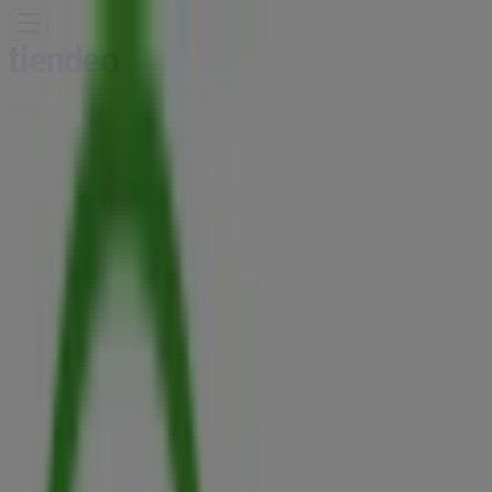
Estás aquí:
Bogotá
Destacados
Supermercados
Ropa y
Zapatos
Almacenes
Hogar y Muebles
Informática y
Electrónica
Farmacias, Droguerías y Ópticas
Perfumerías y
Belleza
Restaurantes
Juguetes y Bebés
Deporte
Carros,
Motos y Repuestos
Ferreterías y Construcción
Libros y
Cine
Viajes
Bancos y Seguros
Publicidad
Agencia Viajes Falabella | Calle 54