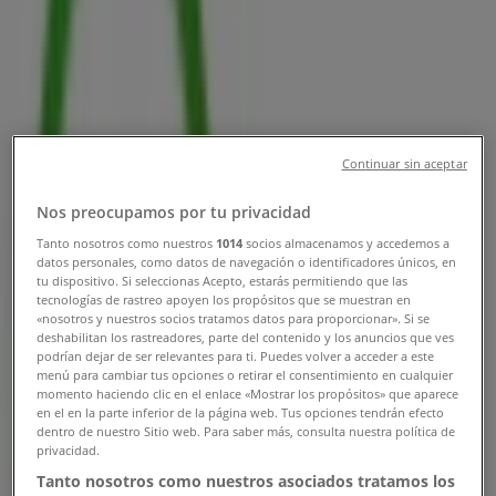
N° 25 – 81, Bogotá - Teléfono,
Horario y Descuentos
Tiendeo en Bogotá
»
Ofertas de Viajes en Bogotá
Continuar sin aceptar
»
Nos preocupamos por tu privacidad
Viajes Falabella en Bogotá
»
Tanto nosotros como nuestros
1014
socios almacenamos y accedemos a
datos personales, como datos de navegación o identificadores únicos, en
Viajes Falabella | Calle 54 N° 25 – 81
tu dispositivo. Si seleccionas Acepto, estarás permitiendo que las
tecnologías de rastreo apoyen los propósitos que se muestran en
Mapa
5930230
«nosotros y nuestros socios tratamos datos para proporcionar». Si se
Mapa
5930230
deshabilitan los rastreadores, parte del contenido y los anuncios que ves
podrían dejar de ser relevantes para ti. Puedes volver a acceder a este
menú para cambiar tus opciones o retirar el consentimiento en cualquier
Ofertas de Viajes Falabella en
momento haciendo clic en el enlace «Mostrar los propósitos» que aparece
en el en la parte inferior de la página web. Tus opciones tendrán efecto
Bogotá
dentro de nuestro Sitio web. Para saber más, consulta nuestra política de
privacidad.
Tanto nosotros como nuestros asociados tratamos los