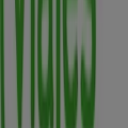
en
Calle 54 N° 25 – 81
. Además, tendrás acceso a los
últimos catálogos de
Viajes Falabella
, donde podrás
descubrir las promociones más recientes y aprovechar
grandes descuentos en productos de
Viajes
para tus
compras en
Bogotá
.
No pierdas la oportunidad de visitar la tienda de
Viajes
Falabella
en
Calle 54 N° 25 – 81
para disfrutar de una
experiencia de compra completa. Te invitamos a
explorar las promociones que tenemos para ti este
agosto
y mantenerte informado de las mejores ofertas
de
Viajes Falabella
en
Bogotá
. ¡Visítanos y empieza a
ahorrar hoy mismo!
Más información de Viajes Falabella
Ver otras tiendas de
Viajes Falabella en Bogotá
Publicidad