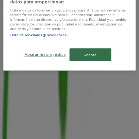
datos para proporcionar:
Utilizar datos de localización geográfica precisa. Analizar activamente las
características del dispositivo para su identificación. Almacenar la
información en un dispositivo y/o acceder a ella. Publicidad y contenido
personalizados, medición de publicidad y contenido, investigación de
Viajes Falabella
audiencia y desarrollo de servicios.
Lista de asociados (proveedores)
Promociones
Vence mañana
Mostrar los propósitos
Acepto
Las tiendas más cercanas
Servibanca
CARRERA 10 # 9-37, Bogotá
70 m