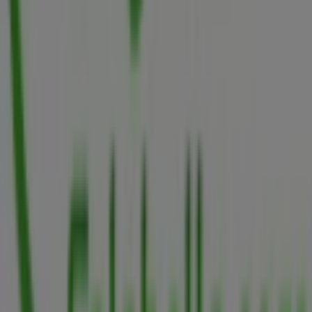
Tiendeo forma parte de Shopfully, la empresa
tecnológica que está reinventando las compras locales
en todo el mundo.
Tiendeo
¿Qué hacemos?
Soluciones para empresas
Noticias y prensa
Trabaja con nosotros
Contáctanos