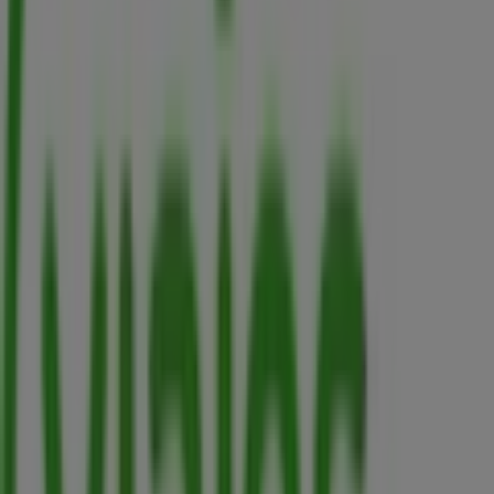
Deprisa
kr 12a no. 10 - 79 local 117, Bogotá
172 m
Cerrado
Droguerías Colsubsidio
Calle 51 # 9-30 sur, Puente Aranda
178 m
DirecTV