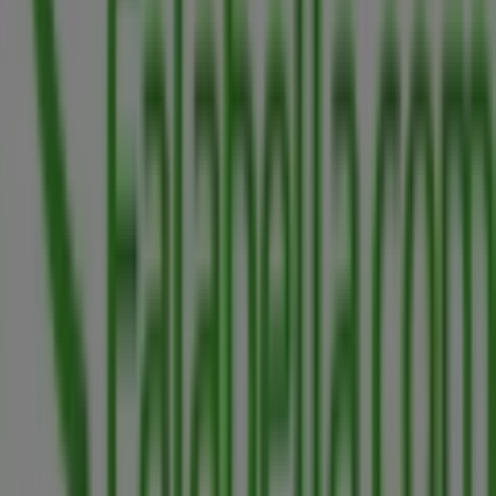
Contacto comercial y de marketing
Tienda mal colocada en el mapa
Notificar un folleto
¿Encontraste un problema en la web o en la
aplicación?
Índices
Marcas
Marcas locales
Negocios
Negocios cercanos
Productos
Productos locales
Ciudades
Descargar la app Tiendeo