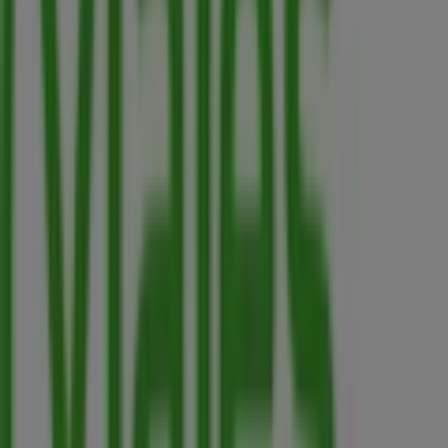
CR 10 # 9 - 37SANTA FE DE BOGOTA, Bogotá
192 m
Otros negocios de Viajes en Bogotá
Viajes Falabella
Bienvenido a la tienda de
Viajes Falabella
en Tiendeo,
donde podrás descubrir las mejores
ofertas
,
promociones
y
catálogos
de esta destacada marca del
sector de
Viajes
. Nuestra tienda física está ubicada en
Calle 54 N° 25 – 81
,
Bogotá
, y en ella encontrarás una
amplia gama de productos de calidad que te permitirán
ahorrar durante todo el
agosto de 2026
.
En Tiendeo te ofrecemos toda la información actualizada
sobre
Viajes Falabella
, como los horarios de apertura,
las ofertas exclusivas y la ubicación exacta de la tienda