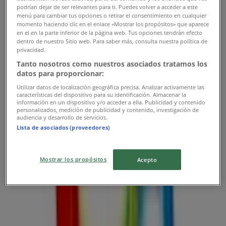
08:00 - 18:00
podrían dejar de ser relevantes para ti. Puedes volver a acceder a este
Miércoles
menú para cambiar tus opciones o retirar el consentimiento en cualquier
momento haciendo clic en el enlace «Mostrar los propósitos» que aparece
08:00 - 18:00
en el en la parte inferior de la página web. Tus opciones tendrán efecto
Jueves
dentro de nuestro Sitio web. Para saber más, consulta nuestra política de
08:00 - 18:00
privacidad.
Viernes
Tanto nosotros como nuestros asociados tratamos los
08:00 - 18:00
datos para proporcionar:
Sábado
Utilizar datos de localización geográfica precisa. Analizar activamente las
características del dispositivo para su identificación. Almacenar la
Cerrado
información en un dispositivo y/o acceder a ella. Publicidad y contenido
personalizados, medición de publicidad y contenido, investigación de
audiencia y desarrollo de servicios.
Mapa
(60 1) 4063917
Lista de asociados (proveedores)
Cerrado
Mostrar los propósitos
Acepto
Domingo
Cerrado
Lunes