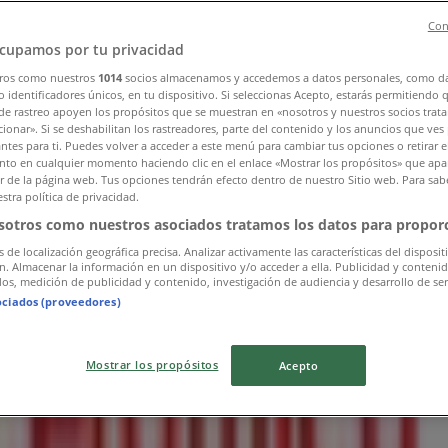
orario y Descuentos
Con
cupamos por tu privacidad
ros como nuestros
1014
socios almacenamos y accedemos a datos personales, como d
 identificadores únicos, en tu dispositivo. Si seleccionas Acepto, estarás permitiendo 
de rastreo apoyen los propósitos que se muestran en «nosotros y nuestros socios trat
ll 46 # 19-A-57 Sur Santa Lucia, Bogotá, Cundinamarca
ionar». Si se deshabilitan los rastreadores, parte del contenido y los anuncios que ves
antes para ti. Puedes volver a acceder a este menú para cambiar tus opciones o retirar e
to en cualquier momento haciendo clic en el enlace «Mostrar los propósitos» que apar
or de la página web. Tus opciones tendrán efecto dentro de nuestro Sitio web. Para sab
stra política de privacidad.
sotros como nuestros asociados tratamos los datos para proporc
s de localización geográfica precisa. Analizar activamente las características del disposit
ón. Almacenar la información en un dispositivo y/o acceder a ella. Publicidad y conteni
os, medición de publicidad y contenido, investigación de audiencia y desarrollo de ser
ociados (proveedores)
Mostrar los propósitos
Acepto