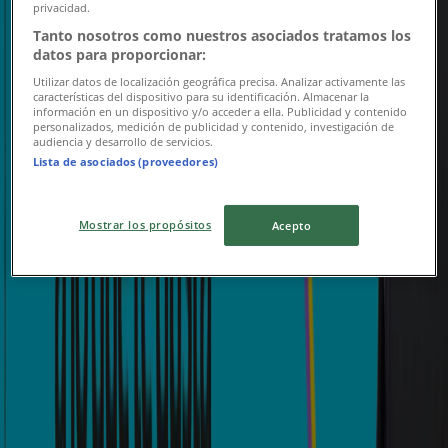
privacidad.
Publicidad
Tanto nosotros como nuestros asociados tratamos los
datos para proporcionar:
Utilizar datos de localización geográfica precisa. Analizar activamente las
características del dispositivo para su identificación. Almacenar la
información en un dispositivo y/o acceder a ella. Publicidad y contenido
personalizados, medición de publicidad y contenido, investigación de
audiencia y desarrollo de servicios.
Lista de asociados (proveedores)
Mostrar los propósitos
Acepto
Folletos de Bancolombia en Arauca