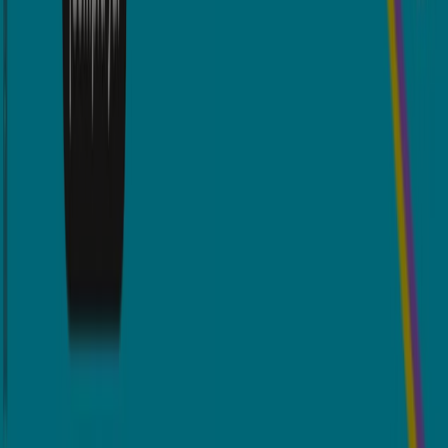
Tiendeo forma parte de Shopfully, la empresa
tecnológica que está reinventando las compras locales
en todo el mundo.
Tiendeo
¿Qué hacemos?
Soluciones para empresas
Noticias y prensa
Trabaja con nosotros
Contáctanos
Contacto comercial y de marketing
Tienda mal colocada en el mapa
Notificar un folleto