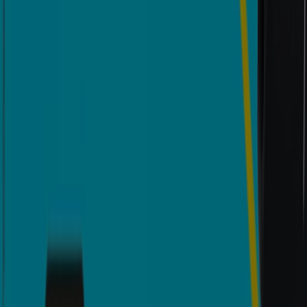
que puedas disfrutar de una experiencia de compra
completa en
Arauca
.
No pierdas la oportunidad de aprovechar las
ofertas
de
Bancolombia
en las tiendas de
Arauca
y mantente
actualizado con los mejores precios durante
agosto de
2026
. En Tiendeo, siempre encontrarás las mejores
tiendas y opciones de compra en
Arauca
. ¡Empieza a
explorar las tiendas y promociones que tenemos para ti
ahora mismo!
Publicidad