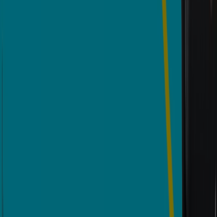
Bancolombia
Bienvenido a Tiendeo, tu mejor opción para encontrar
no solo las mejores
ofertas
,
catálogos
y
promociones
,
sino también para descubrir las tiendas más destacadas
en
Arauca
. Durante el mes de
agosto de 2026
, en
nuestra plataforma podrás conocer tanto las últimas
novedades de
Bancolombia
, una de las marcas más
reconocidas, como la ubicación y detalles de las tiendas
más cercanas en
Arauca
.
En Tiendeo, no solo tendrás acceso a
promociones
y
descuentos, sino también a información sobre las
tiendas físicas de tu ciudad. Explora los catálogos de
Bancolombia
, encuentra las tiendas en
Arauca
y
descubre los productos con grandes descuentos para
ahorrar en tus compras este
agosto
. Además, te
mantenemos al tanto de las ubicaciones exactas,
horarios de atención y todos los detalles necesarios para