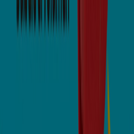
Estás aquí:
Arauca
Destacados
Supermercados
Ropa y
Zapatos
Almacenes
Hogar y Muebles
Informática y
Electrónica
Farmacias, Droguerías y Ópticas
Perfumerías y
Belleza
Restaurantes
Juguetes y Bebés
Deporte
Carros,
Motos y Repuestos
Ferreterías y Construcción
Libros y
Cine
Viajes
Bancos y Seguros
Publicidad
Sucursales Bancolombia Arauca -