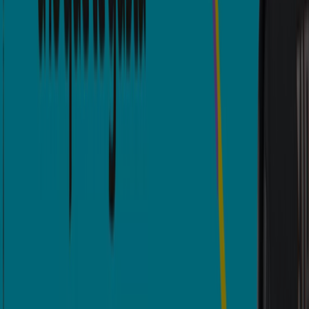
Bancolombia
Tarifas, Cuentas y depósitos Año 2025-2026
Vence el 31/12
Bancolombia
Descuentos y promociones
Vence el 17/8
834 m - Arauca
Bancolombia
Ofertas principales y descuentos