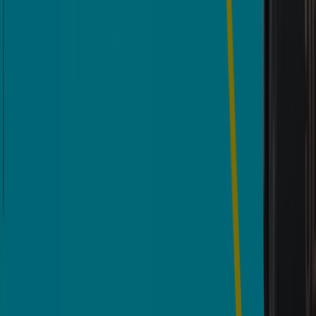
Vence el 17/8
834 m - Arauca
Bancolombia
Ofertas para cazadores de gangas
Vence el 17/8
834 m - Arauca
Vence hoy
Bancolombia
Ofertas Bancolombia
Vence hoy
834 m - Arauca
Otros negocios de Bancos y Seguros
en Arauca