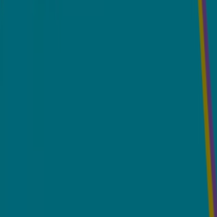
¿Encontraste un problema en la web o en la
aplicación?
Índices
Marcas
Marcas locales
Negocios
Negocios cercanos
Productos
Productos locales
Ciudades
Descargar la app Tiendeo