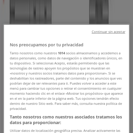
Oferta más reciente:
26/1/2026
Continuar sin aceptar
Nos preocupamos por tu privacidad
Servibanca
Tanto nosotros como nuestros
1014
socios almacenamos y accedemos a
datos personales, como datos de navegación o identificadores únicos, en
Tarifas Productos Servicios
tu dispositivo. Si seleccionas Acepto, estarás permitiendo que las
tecnologías de rastreo apoyen los propósitos que se muestran en
Vence el 31/12
«nosotros y nuestros socios tratamos datos para proporcionar». Si se
deshabilitan los rastreadores, parte del contenido y los anuncios que ves
podrían dejar de ser relevantes para ti. Puedes volver a acceder a este
menú para cambiar tus opciones o retirar el consentimiento en cualquier
momento haciendo clic en el enlace «Mostrar los propósitos» que aparece
en el en la parte inferior de la página web. Tus opciones tendrán efecto
Servibanca
dentro de nuestro Sitio web. Para saber más, consulta nuestra política de
privacidad.
Servibanca no cobra a sus usuarios $0
Tanto nosotros como nuestros asociados tratamos los
datos para proporcionar:
Vence el 31/12
79 m - Yacuanquer
Utilizar datos de localización geográfica precisa. Analizar activamente las