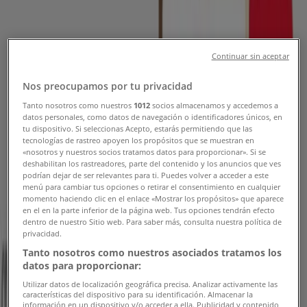
Categoría:
Bancos y Seguros
Continuar sin aceptar
Oferta más reciente:
26/1/2026
Nos preocupamos por tu privacidad
Tanto nosotros como nuestros
1012
socios almacenamos y accedemos a
datos personales, como datos de navegación o identificadores únicos, en
tu dispositivo. Si seleccionas Acepto, estarás permitiendo que las
tecnologías de rastreo apoyen los propósitos que se muestran en
Banco Agrario de Colombia
«nosotros y nuestros socios tratamos datos para proporcionar». Si se
deshabilitan los rastreadores, parte del contenido y los anuncios que ves
podrían dejar de ser relevantes para ti. Puedes volver a acceder a este
Tarifas de Productos y Servicios
menú para cambiar tus opciones o retirar el consentimiento en cualquier
momento haciendo clic en el enlace «Mostrar los propósitos» que aparece
Vence el 31/12
en el en la parte inferior de la página web. Tus opciones tendrán efecto
dentro de nuestro Sitio web. Para saber más, consulta nuestra política de
privacidad.
Tanto nosotros como nuestros asociados tratamos los
datos para proporcionar:
Banco Agrario de Colombia
Utilizar datos de localización geográfica precisa. Analizar activamente las
características del dispositivo para su identificación. Almacenar la
Tarifas por concepto de estudios de
información en un dispositivo y/o acceder a ella. Publicidad y contenido