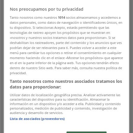
Estamos a punto de publicar ofertas de Pintuco
Nos preocupamos por tu privacidad
Publicidad
Tanto nosotros como nuestros
1014
socios almacenamos y accedemos a
datos personales, como datos de navegación o identificadores únicos, en
tu dispositivo. Si seleccionas Acepto, estarás permitiendo que las
tecnologías de rastreo apoyen los propósitos que se muestran en
«nosotros y nuestros socios tratamos datos para proporcionar». Si se
deshabilitan los rastreadores, parte del contenido y los anuncios que ves
podrían dejar de ser relevantes para ti. Puedes volver a acceder a este
menú para cambiar tus opciones o retirar el consentimiento en cualquier
momento haciendo clic en el enlace «Mostrar los propósitos» que aparece
en el en la parte inferior de la página web. Tus opciones tendrán efecto
dentro de nuestro Sitio web. Para saber más, consulta nuestra política de
privacidad.
Tanto nosotros como nuestros asociados tratamos los
datos para proporcionar:
{"numCatalogs":0}
Utilizar datos de localización geográfica precisa. Analizar activamente las
características del dispositivo para su identificación. Almacenar la
información en un dispositivo y/o acceder a ella. Publicidad y contenido
Horarios y direcciones Pintuco
personalizados, medición de publicidad y contenido, investigación de
audiencia y desarrollo de servicios.
Lista de asociados (proveedores)
Pintuco