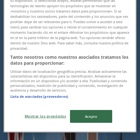
tu dispositivo. Si seleccionas Acepto, estarás permitiendo que las
tecnologías de rastreo apoyen los propósitos que se muestran en
Publicidad
«nosotros y nuestros socios tratamos datos para proporcionar». Si se
deshabilitan los rastreadores, parte del contenido y los anuncios que ves
podrían dejar de ser relevantes para ti. Puedes volver a acceder a este
menú para cambiar tus opciones o retirar el consentimiento en cualquier
momento haciendo clic en el enlace «Mostrar los propósitos» que aparece
en el en la parte inferior de la página web. Tus opciones tendrán efecto
dentro de nuestro Sitio web. Para saber más, consulta nuestra política de
privacidad.
Tanto nosotros como nuestros asociados tratamos los
datos para proporcionar:
Utilizar datos de localización geográfica precisa. Analizar activamente las
características del dispositivo para su identificación. Almacenar la
información en un dispositivo y/o acceder a ella. Publicidad y contenido
personalizados, medición de publicidad y contenido, investigación de
audiencia y desarrollo de servicios.
{"numCatalogs":0}
Lista de asociados (proveedores)
Otros usuarios también vieron
estos catálogos
Mostrar los propósitos
Acepto
Nuevo