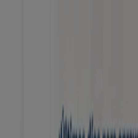
Estás aquí:
Medellín
Destacados
Supermercados
Ropa y Zapatos
Almacenes
Hog
Bebés
Deporte
Carros, Motos y Repuestos
Ferreterías y Co
Publicidad
Haceb Medellín - Promociones, Cupo