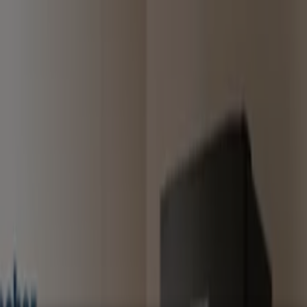
ar y Muebles
Informática y Electrónica
Farmacias, Droguerías
nstrucción
Libros y Cine
Viajes
Bancos y Seguros
nes y Rebajas