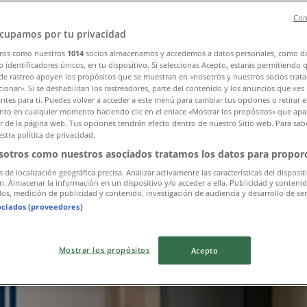
Con
cupamos por tu privacidad
ros como nuestros
1014
socios almacenamos y accedemos a datos personales, como d
 identificadores únicos, en tu dispositivo. Si seleccionas Acepto, estarás permitiendo 
de rastreo apoyen los propósitos que se muestran en «nosotros y nuestros socios trat
ionar». Si se deshabilitan los rastreadores, parte del contenido y los anuncios que ves
antes para ti. Puedes volver a acceder a este menú para cambiar tus opciones o retirar e
to en cualquier momento haciendo clic en el enlace «Mostrar los propósitos» que apar
edellín
or de la página web. Tus opciones tendrán efecto dentro de nuestro Sitio web. Para sab
stra política de privacidad.
sotros como nuestros asociados tratamos los datos para proporc
s de localización geográfica precisa. Analizar activamente las características del disposit
ón. Almacenar la información en un dispositivo y/o acceder a ella. Publicidad y conteni
os, medición de publicidad y contenido, investigación de audiencia y desarrollo de ser
ociados (proveedores)
Mostrar los propósitos
Acepto