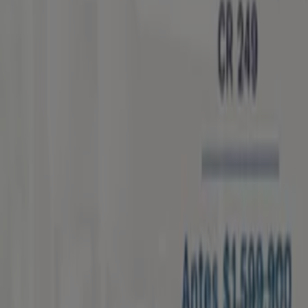
Carrera 49 # 52-81 local 108, Medellín
1.3 km
Cerrado
Haceb
Calle 55 # 50 – 79, Medellín
1.7 km
Cerrado
Haceb
Calle 72 # 44-96, Medellín