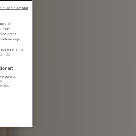
tinuar sin aceptar
atos de
que las
amos datos
 podrían dejar
l
ece en el en la
er más,
ionar:
ivo para su
do
vicios.