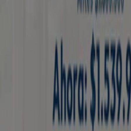
3.5 km
Haceb
CARRERA 81 # 33 70 LAURELES, Medellín
3.6 km
Cerrado
Haceb
CALLE 55 # 50- 79 Barrio Andalucia, Medellín
3.9 km