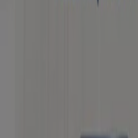
Cerrado
Haceb en Medellín — Ver tiendas, teléfonos y direcciones
Otros Catálogos de Informática y Ele
Nuevo
Electrojaponesa
La mejor época para estrenar
Vence el 31/8
Medellín