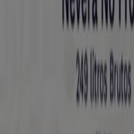
{"numCatalogs":0}
Horarios y direcciones Haceb
Haceb
Carrera 43 # 31-160, Medellín
1.3 km
Cerrado
Haceb