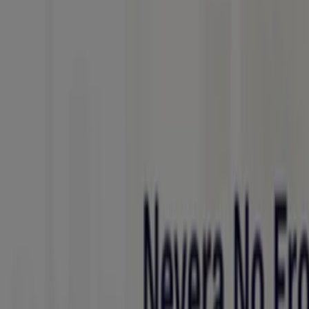
¡Qué lástima! Las tiendas cercanas de Haceb no tienen ca
Publicidad
Catálogos de Haceb en otras ciudade
Haceb
Ofertas y gangas exclusivas
Vence el 31/8
Medellín
Publicidad