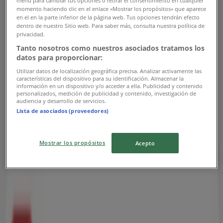
menú para cambiar tus opciones o retirar el consentimiento en cualquier
Ofertas principales para todos los
momento haciendo clic en el enlace «Mostrar los propósitos» que aparece
en el en la parte inferior de la página web. Tus opciones tendrán efecto
clientes
dentro de nuestro Sitio web. Para saber más, consulta nuestra política de
privacidad.
Vence hoy
1.5 km - Itagüí
Tanto nosotros como nuestros asociados tratamos los
-2 días
datos para proporcionar:
Utilizar datos de localización geográfica precisa. Analizar activamente las
características del dispositivo para su identificación. Almacenar la
información en un dispositivo y/o acceder a ella. Publicidad y contenido
Cruz verde
personalizados, medición de publicidad y contenido, investigación de
audiencia y desarrollo de servicios.
Lista de asociados (proveedores)
Ofertas especiales para ti
Vence el 8/8
1.5 km - Itagüí
Mostrar los propósitos
Acepto
Vence hoy
Cruz verde
Ofertas principales para todos los
cazadores de gangas