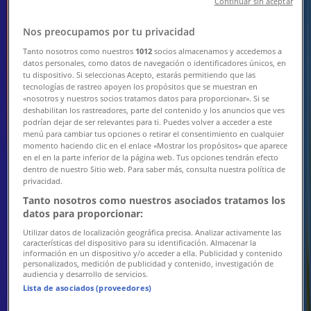
Continuar sin aceptar
Oferta más reciente:
3/8/2026
Nos preocupamos por tu privacidad
Tanto nosotros como nuestros
1012
socios almacenamos y accedemos a
datos personales, como datos de navegación o identificadores únicos, en
tu dispositivo. Si seleccionas Acepto, estarás permitiendo que las
tecnologías de rastreo apoyen los propósitos que se muestran en
«nosotros y nuestros socios tratamos datos para proporcionar». Si se
deshabilitan los rastreadores, parte del contenido y los anuncios que ves
Avianca
podrían dejar de ser relevantes para ti. Puedes volver a acceder a este
menú para cambiar tus opciones o retirar el consentimiento en cualquier
Ofertas
momento haciendo clic en el enlace «Mostrar los propósitos» que aparece
en el en la parte inferior de la página web. Tus opciones tendrán efecto
dentro de nuestro Sitio web. Para saber más, consulta nuestra política de
Vence el 9/8
privacidad.
{"numCatalogs":1}
Tanto nosotros como nuestros asociados tratamos los
datos para proporcionar:
Horarios y direcciones Avianca
Utilizar datos de localización geográfica precisa. Analizar activamente las
características del dispositivo para su identificación. Almacenar la
información en un dispositivo y/o acceder a ella. Publicidad y contenido
personalizados, medición de publicidad y contenido, investigación de
audiencia y desarrollo de servicios.
Avianca
Lista de asociados (proveedores)
CL 38a sur # 34D -51 CC Centro Mayor piso 1 Plaza