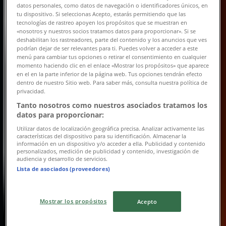
datos personales, como datos de navegación o identificadores únicos, en
Samsung
tu dispositivo. Si seleccionas Acepto, estarás permitiendo que las
tecnologías de rastreo apoyen los propósitos que se muestran en
Calle 71 # 65 - 150, Medellín
«nosotros y nuestros socios tratamos datos para proporcionar». Si se
deshabilitan los rastreadores, parte del contenido y los anuncios que ves
7.1 km
podrían dejar de ser relevantes para ti. Puedes volver a acceder a este
menú para cambiar tus opciones o retirar el consentimiento en cualquier
momento haciendo clic en el enlace «Mostrar los propósitos» que aparece
Cerrado
en el en la parte inferior de la página web. Tus opciones tendrán efecto
dentro de nuestro Sitio web. Para saber más, consulta nuestra política de
privacidad.
Tanto nosotros como nuestros asociados tratamos los
datos para proporcionar:
Samsung
Utilizar datos de localización geográfica precisa. Analizar activamente las
Carrera 43A # 30-25, Medellín
características del dispositivo para su identificación. Almacenar la
información en un dispositivo y/o acceder a ella. Publicidad y contenido
personalizados, medición de publicidad y contenido, investigación de
11.5 km
audiencia y desarrollo de servicios.
Lista de asociados (proveedores)
Cerrado
Mostrar los propósitos
Acepto
Samsung