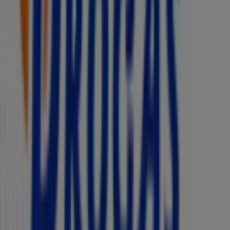
Tiendeo
¿Qué hacemos?
Soluciones para empresas
Noticias y prensa
Trabaja con nosotros
Contáctanos
Contacto comercial y de marketing
Tienda mal colocada en el mapa
Notificar un folleto
¿Encontraste un problema en la web o en la
aplicación?
Índices