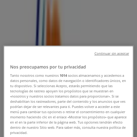
Direcciones y Teléfonos
Tiendeo
»
Ofertas de Farmacias, Droguerías y Ópticas cerca
de ti
»
Todo Drogas
»
Tiendas de Todo Drogas
Continuar sin aceptar
Todo Drogas
Nos preocupamos por tu privacidad
Tanto nosotros como nuestros
1014
socios almacenamos y accedemos a
datos personales, como datos de navegación o identificadores únicos, en
tu dispositivo. Si seleccionas Acepto, estarás permitiendo que las
tecnologías de rastreo apoyen los propósitos que se muestran en
Todo Drogas
«nosotros y nuestros socios tratamos datos para proporcionar». Si se
deshabilitan los rastreadores, parte del contenido y los anuncios que ves
Calle 49 # 47 - 50, Medellín
podrían dejar de ser relevantes para ti. Puedes volver a acceder a este
menú para cambiar tus opciones o retirar el consentimiento en cualquier
momento haciendo clic en el enlace «Mostrar los propósitos» que aparece
en el en la parte inferior de la página web. Tus opciones tendrán efecto
dentro de nuestro Sitio web. Para saber más, consulta nuestra política de
privacidad.