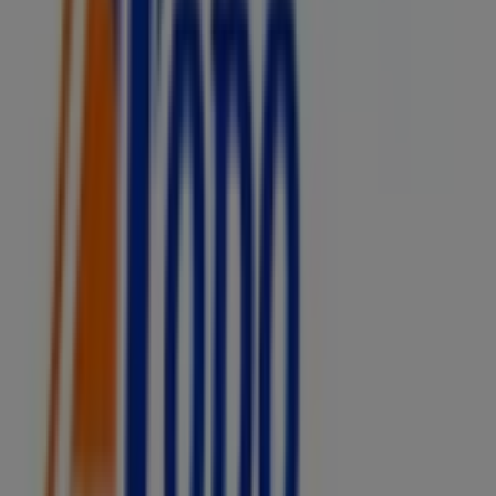
Todo Drogas, todas las ofertas a tu
alcance
Bienvenido a Tiendeo, el lugar ideal para descubrir todas
las tiendas de
Todo Drogas
y acceder a sus
ofertas
,
catálogos
y
promociones
. Durante el mes de
agosto de
2026
, te invitamos a explorar las tiendas de
Todo
Drogas
, una de las marcas más reconocidas en el sector
de
Farmacias, Droguerías y Ópticas
, y aprovechar sus
últimas novedades y descuentos.
En Tiendeo, te ofrecemos una guía completa de todas las
tiendas físicas de
Todo Drogas
, facilitándote la
información sobre ubicaciones, horarios de atención y
detalles importantes para una experiencia de compra
cómoda. Además, podrás acceder a
promociones
exclusivas y descubrir los productos con los mayores
descuentos disponibles durante este
agosto
.