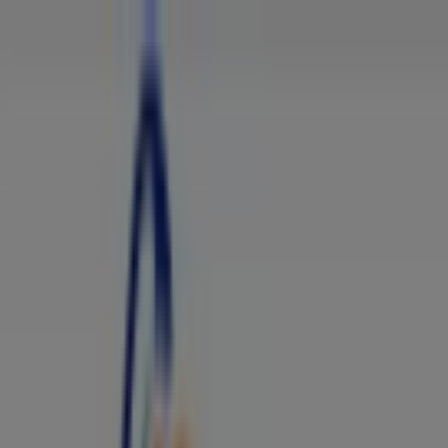
Estás aquí:
Bogotá
Destacados
Supermercados
Ropa y
Zapatos
Almacenes
Hogar y Muebles
Informática y
Electrónica
Farmacias, Droguerías y Ópticas
Perfumerías y
Belleza
Restaurantes
Juguetes y Bebés
Deporte
Carros,
Motos y Repuestos
Ferreterías y Construcción
Libros y
Cine
Viajes
Bancos y Seguros
Publicidad
Farmacias Todo Drogas - Horarios,