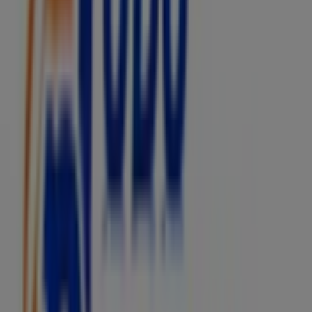
No te pierdas las
ofertas
de
Todo Drogas
y mantente
actualizado con los mejores precios y promociones
disponibles en todas sus tiendas durante
agosto de
2026
. ¡Empieza a explorar todas las tiendas de
Todo
Drogas
y descubre las promociones que hemos
preparado para ti!
Publicidad