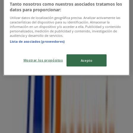
Todo Drogas
Tanto nosotros como nuestros asociados tratamos los
datos para proporcionar:
Calle 37 Sur # 39 - 66, Envigado
Utilizar datos de localización geográfica precisa. Analizar activamente las
características del dispositivo para su identificación. Almacenar la
información en un dispositivo y/o acceder a ella. Publicidad y contenido
personalizados, medición de publicidad y contenido, investigación de
audiencia y desarrollo de servicios.
Lista de asociados (proveedores)
Todo Drogas
Cra. 49 #49-52, Medellín
Mostrar los propósitos
Acepto
Todo Drogas
Cra 46 # 47 - 66 Local 1148, Medellín
Publicidad