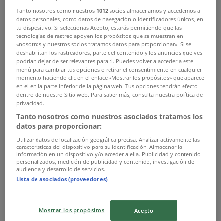
Martes
Tanto nosotros como nuestros
1012
socios almacenamos y accedemos a
datos personales, como datos de navegación o identificadores únicos, en
Cerrado
tu dispositivo. Si seleccionas Acepto, estarás permitiendo que las
tecnologías de rastreo apoyen los propósitos que se muestran en
«nosotros y nuestros socios tratamos datos para proporcionar». Si se
Miércoles
deshabilitan los rastreadores, parte del contenido y los anuncios que ves
podrían dejar de ser relevantes para ti. Puedes volver a acceder a este
Cerrado
menú para cambiar tus opciones o retirar el consentimiento en cualquier
momento haciendo clic en el enlace «Mostrar los propósitos» que aparece
Jueves
en el en la parte inferior de la página web. Tus opciones tendrán efecto
dentro de nuestro Sitio web. Para saber más, consulta nuestra política de
Cerrado
privacidad.
Tanto nosotros como nuestros asociados tratamos los
Viernes
datos para proporcionar:
Cerrado
Utilizar datos de localización geográfica precisa. Analizar activamente las
características del dispositivo para su identificación. Almacenar la
información en un dispositivo y/o acceder a ella. Publicidad y contenido
Sábado
personalizados, medición de publicidad y contenido, investigación de
10:00 - 19:30
audiencia y desarrollo de servicios.
Lista de asociados (proveedores)
Mapa
573178939055
Cerrado
Mostrar los propósitos
Acepto