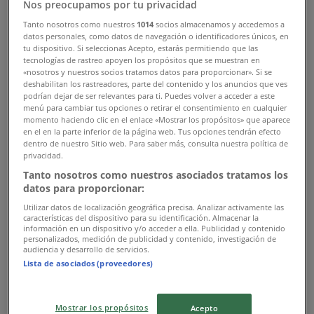
Nos preocupamos por tu privacidad
Martes
10:00 - 20:30
Tanto nosotros como nuestros
1014
socios almacenamos y accedemos a
Miércoles
datos personales, como datos de navegación o identificadores únicos, en
tu dispositivo. Si seleccionas Acepto, estarás permitiendo que las
10:00 - 20:30
tecnologías de rastreo apoyen los propósitos que se muestran en
Jueves
«nosotros y nuestros socios tratamos datos para proporcionar». Si se
10:00 - 21:00
deshabilitan los rastreadores, parte del contenido y los anuncios que ves
podrían dejar de ser relevantes para ti. Puedes volver a acceder a este
Viernes
menú para cambiar tus opciones o retirar el consentimiento en cualquier
09:30 - 21:00
momento haciendo clic en el enlace «Mostrar los propósitos» que aparece
Sábado
en el en la parte inferior de la página web. Tus opciones tendrán efecto
dentro de nuestro Sitio web. Para saber más, consulta nuestra política de
09:30 - 21:00
privacidad.
Mapa
Tanto nosotros como nuestros asociados tratamos los
datos para proporcionar:
Cerrado
Utilizar datos de localización geográfica precisa. Analizar activamente las
características del dispositivo para su identificación. Almacenar la
información en un dispositivo y/o acceder a ella. Publicidad y contenido
personalizados, medición de publicidad y contenido, investigación de
audiencia y desarrollo de servicios.
Domingo
Lista de asociados (proveedores)
11:00 - 20:00
Lunes
10:00 - 20:30
Mostrar los propósitos
Acepto
Martes