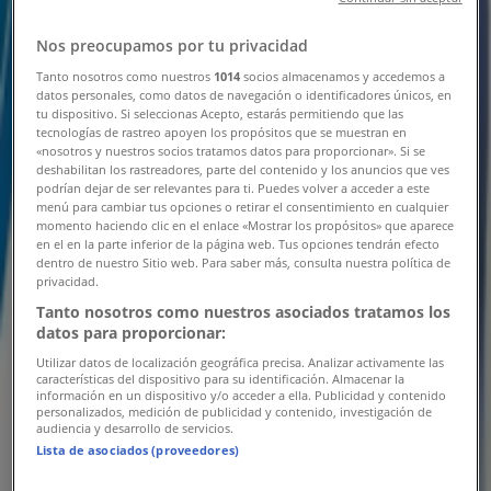
Cerrado
Nos preocupamos por tu privacidad
Lunes
Tanto nosotros como nuestros
1014
socios almacenamos y accedemos a
08:30 - 15:30
datos personales, como datos de navegación o identificadores únicos, en
Martes
tu dispositivo. Si seleccionas Acepto, estarás permitiendo que las
08:30 - 15:30
tecnologías de rastreo apoyen los propósitos que se muestran en
Miércoles
«nosotros y nuestros socios tratamos datos para proporcionar». Si se
deshabilitan los rastreadores, parte del contenido y los anuncios que ves
08:30 - 15:30
podrían dejar de ser relevantes para ti. Puedes volver a acceder a este
Jueves
menú para cambiar tus opciones o retirar el consentimiento en cualquier
08:30 - 15:30
momento haciendo clic en el enlace «Mostrar los propósitos» que aparece
en el en la parte inferior de la página web. Tus opciones tendrán efecto
Viernes
dentro de nuestro Sitio web. Para saber más, consulta nuestra política de
08:30 - 15:30
privacidad.
Sábado
Tanto nosotros como nuestros asociados tratamos los
08:30 - 15:30
datos para proporcionar:
Mapa
Utilizar datos de localización geográfica precisa. Analizar activamente las
características del dispositivo para su identificación. Almacenar la
información en un dispositivo y/o acceder a ella. Publicidad y contenido
Cerrado
personalizados, medición de publicidad y contenido, investigación de
audiencia y desarrollo de servicios.
Lista de asociados (proveedores)
Domingo